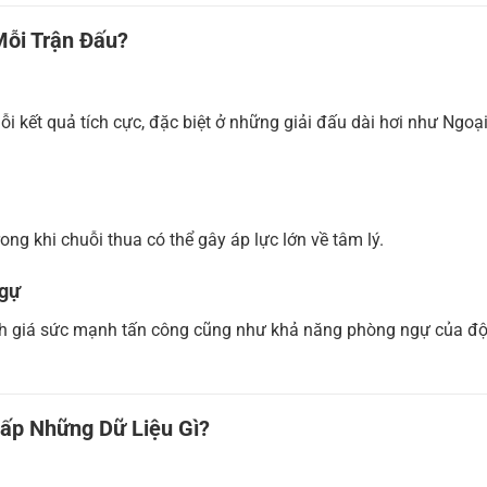
Mỗi Trận Đấu?
i kết quả tích cực, đặc biệt ở những giải đấu dài hơi như Ngoạ
rong khi chuỗi thua có thể gây áp lực lớn về tâm lý.
ngự
ánh giá sức mạnh tấn công cũng như khả năng phòng ngự của độ
ấp Những Dữ Liệu Gì?