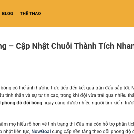
BLOG
THỂ THAO
g – Cập Nhật Chuỗi Thành Tích Nha
bóng có thể ảnh hưởng trực tiếp đến kết quả trận đấu sắp tới. 
 tinh thần và sự tự tin cao, trong khi đội vừa trải qua nhiều thấ
 phong độ đội bóng
ngày càng được nhiều người tìm kiếm trướ
âm mộ hiểu rõ hơn về tình trạng thi đấu mà còn hỗ trợ phân tíc
p nhật liên tục,
NowGoal
cung cấp nền tảng theo dõi phong độ 