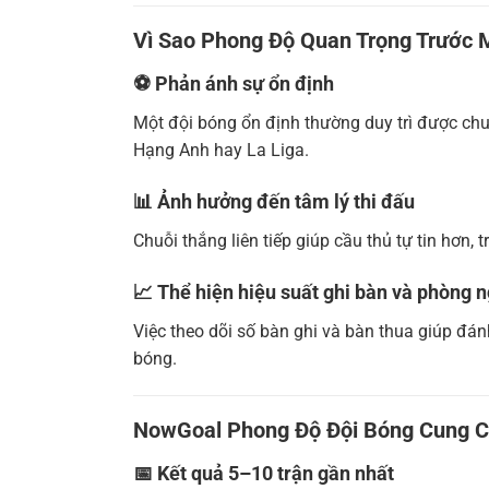
Vì Sao Phong Độ Quan Trọng Trước 
⚽ Phản ánh sự ổn định
Một đội bóng ổn định thường duy trì được chuỗ
Hạng Anh hay La Liga.
📊 Ảnh hưởng đến tâm lý thi đấu
Chuỗi thắng liên tiếp giúp cầu thủ tự tin hơn, t
📈 Thể hiện hiệu suất ghi bàn và phòng 
Việc theo dõi số bàn ghi và bàn thua giúp đ
bóng.
NowGoal Phong Độ Đội Bóng Cung C
📅 Kết quả 5–10 trận gần nhất