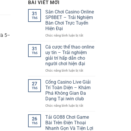
BÀI VIẾT MỚI
Sân Chơi Casino Online
31
SP8BET – Trải Nghiệm
Th5
Bàn Chơi Trực Tuyến
Hiện Đại
là 5–
ở
Chức năng bình luận bị tắt
Sân
Chơi
Cá cược thể thao online
31
Casino
uy tín – Trải nghiệm
Th5
Online
giải trí hấp dẫn cho
SP8BET
người chơi hiện đại
–
Trải
ở
Chức năng bình luận bị tắt
Nghiệm
Cá
Bàn
cược
Cổng Casino Live Giải
27
Chơi
thể
Trí Toàn Diện – Khám
Th5
Trực
thao
Phá Không Gian Đa
Tuyến
online
Dạng Tại iwin club
Hiện
uy
Đại
tín
ở
Chức năng bình luận bị tắt
–
Cổng
Trải
Casino
Tải GO88 Chơi Game
26
nghiệm
Live
Bài Trên Điện Thoại
Th5
giải
Giải
Nhanh Gọn Và Tiện Lợi
trí
Trí