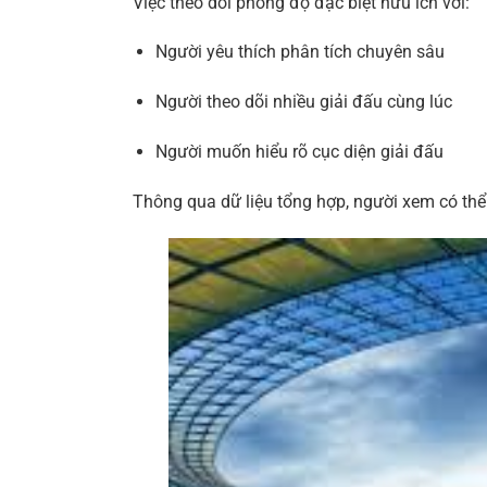
Việc theo dõi phong độ đặc biệt hữu ích với:
Người yêu thích phân tích chuyên sâu
Người theo dõi nhiều giải đấu cùng lúc
Người muốn hiểu rõ cục diện giải đấu
Thông qua dữ liệu tổng hợp, người xem có thể