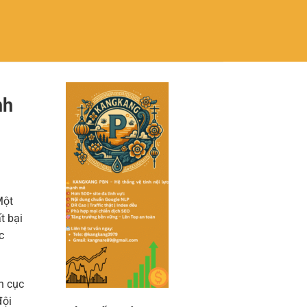
nh
Một
t bại
c
h cục
đội