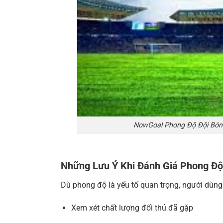
NowGoal Phong Độ Đội Bóng
Những Lưu Ý Khi Đánh Giá Phong Độ
Dù phong độ là yếu tố quan trọng, người dùng
Xem xét chất lượng đối thủ đã gặp