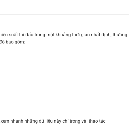
iệu suất thi đấu trong một khoảng thời gian nhất định, thường 
 độ bao gồm:
em nhanh những dữ liệu này chỉ trong vài thao tác.