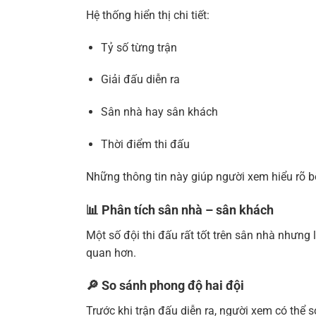
Hệ thống hiển thị chi tiết:
Tỷ số từng trận
Giải đấu diễn ra
Sân nhà hay sân khách
Thời điểm thi đấu
Những thông tin này giúp người xem hiểu rõ b
📊 Phân tích sân nhà – sân khách
Một số đội thi đấu rất tốt trên sân nhà nhưng
quan hơn.
🔎 So sánh phong độ hai đội
Trước khi trận đấu diễn ra, người xem có thể s