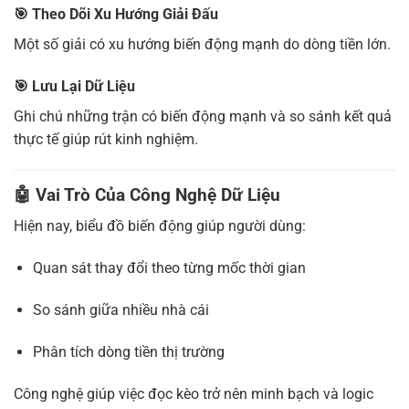
🎯 Theo Dõi Xu Hướng Giải Đấu
Một số giải có xu hướng biến động mạnh do dòng tiền lớn.
🎯 Lưu Lại Dữ Liệu
Ghi chú những trận có biến động mạnh và so sánh kết quả
thực tế giúp rút kinh nghiệm.
🤖 Vai Trò Của Công Nghệ Dữ Liệu
Hiện nay, biểu đồ biến động giúp người dùng:
Quan sát thay đổi theo từng mốc thời gian
So sánh giữa nhiều nhà cái
Phân tích dòng tiền thị trường
Công nghệ giúp việc đọc kèo trở nên minh bạch và logic