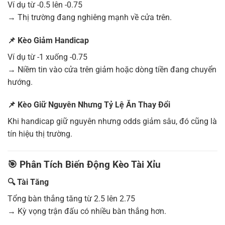
Ví dụ từ -0.5 lên -0.75
→ Thị trường đang nghiêng mạnh về cửa trên.
📌 Kèo Giảm Handicap
Ví dụ từ -1 xuống -0.75
→ Niềm tin vào cửa trên giảm hoặc dòng tiền đang chuyển
hướng.
📌 Kèo Giữ Nguyên Nhưng Tỷ Lệ Ăn Thay Đổi
Khi handicap giữ nguyên nhưng odds giảm sâu, đó cũng là
tín hiệu thị trường.
🎯 Phân Tích Biến Động Kèo Tài Xỉu
🔍 Tài Tăng
Tổng bàn thắng tăng từ 2.5 lên 2.75
→ Kỳ vọng trận đấu có nhiều bàn thắng hơn.