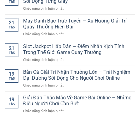
Sôi Động Từng Giây
Gọn
Th5
Đá
Giải
Cho
ở
Chức năng bình luận bị tắt
Trực
Trí
Người
Đá
Tuyến
Online
Mới
Gà
Máy Đánh Bạc Trực Tuyến – Xu Hướng Giải Trí
–
Vui
21
Trực
Cách
Quay Thưởng Hiện Đại
Nhộn
Th5
Tuyến
Phân
Và
ở
Chức năng bình luận bị tắt
Kịch
Tích
Hấp
Máy
Tính
Trận
Dẫn
Đánh
Slot Jackpot Hấp Dẫn – Điểm Nhấn Kịch Tính
–
Đấu
21
Bạc
Trải
Trong Thế Giới Game Quay Thưởng
Chuẩn
Th5
Trực
Nghiệm
Xác
ở
Chức năng bình luận bị tắt
Tuyến
Giải
Hơn
Slot
–
Trí
Jackpot
Bắn Cá Giải Trí Nhận Thưởng Lớn – Trải Nghiệm
Xu
Sôi
19
Hấp
Hướng
Đại Dương Sôi Động Cho Người Chơi Online
Động
Th5
Dẫn
Giải
Từng
ở
Chức năng bình luận bị tắt
–
Trí
Giây
Bắn
Điểm
Quay
Cá
Giải Đáp Thắc Mắc Về Game Bài Online – Những
Nhấn
Thưởng
19
Giải
Kịch
Điều Người Chơi Cần Biết
Hiện
Th5
Trí
Tính
Đại
ở
Chức năng bình luận bị tắt
Nhận
Trong
Giải
Thưởng
Thế
Đáp
Lớn
Giới
Thắc
–
Game
Mắc
Trải
Quay
Về
Nghiệm
Thưởng