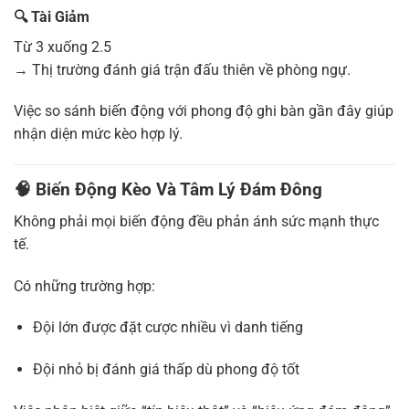
🔍 Tài Giảm
Từ 3 xuống 2.5
→ Thị trường đánh giá trận đấu thiên về phòng ngự.
Việc so sánh biến động với phong độ ghi bàn gần đây giúp
nhận diện mức kèo hợp lý.
🧠 Biến Động Kèo Và Tâm Lý Đám Đông
Không phải mọi biến động đều phản ánh sức mạnh thực
tế.
Có những trường hợp:
Đội lớn được đặt cược nhiều vì danh tiếng
Đội nhỏ bị đánh giá thấp dù phong độ tốt