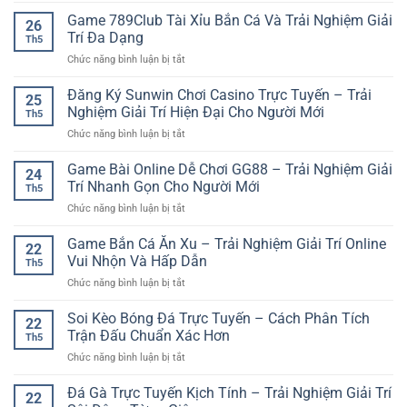
Trên
Không
người
Cược
Game 789Club Tài Xỉu Bắn Cá Và Trải Nghiệm Giải
Điện
Gian
26
chơi
Bóng
Thoại
Trí Đa Dạng
Đa
hiện
Th5
Đá
Nhanh
Dạng
đại
ở
Chức năng bình luận bị tắt
Trực
Gọn
Tại
Game
Tuyến:
Và
iwin
789Club
Đăng Ký Sunwin Chơi Casino Trực Tuyến – Trải
Trải
Tiện
25
club
Tài
Nghiệm
Nghiệm Giải Trí Hiện Đại Cho Người Mới
Lợi
Th5
Xỉu
Thể
ở
Chức năng bình luận bị tắt
Bắn
Thao
Đăng
Cá
Online
Ký
Game Bài Online Dễ Chơi GG88 – Trải Nghiệm Giải
Và
Hiện
24
Sunwin
Trải
Trí Nhanh Gọn Cho Người Mới
Đại
Th5
Chơi
Nghiệm
Và
ở
Chức năng bình luận bị tắt
Casino
Giải
Hấp
Game
Trực
Trí
Dẫn
Bài
Game Bắn Cá Ăn Xu – Trải Nghiệm Giải Trí Online
Tuyến
Đa
22
Online
–
Vui Nhộn Và Hấp Dẫn
Dạng
Th5
Dễ
Trải
ở
Chức năng bình luận bị tắt
Chơi
Nghiệm
Game
GG88
Giải
Bắn
Soi Kèo Bóng Đá Trực Tuyến – Cách Phân Tích
–
Trí
22
Cá
Trải
Trận Đấu Chuẩn Xác Hơn
Hiện
Th5
Ăn
Nghiệm
Đại
ở
Chức năng bình luận bị tắt
Xu
Giải
Cho
Soi
–
Trí
Người
Kèo
Đá Gà Trực Tuyến Kịch Tính – Trải Nghiệm Giải Trí
Trải
Nhanh
22
Mới
Bóng
Nghiệm