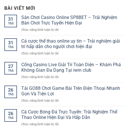
BÀI VIẾT MỚI
Sân Chơi Casino Online SP8BET – Trải Nghiệm
31
Bàn Chơi Trực Tuyến Hiện Đại
Th5
ở
Chức năng bình luận bị tắt
Sân
Chơi
Cá cược thể thao online uy tín – Trải nghiệm giải
31
Casino
trí hấp dẫn cho người chơi hiện đại
Th5
Online
ở
Chức năng bình luận bị tắt
SP8BET
Cá
–
cược
Cổng Casino Live Giải Trí Toàn Diện – Khám Phá
Trải
27
thể
Nghiệm
Không Gian Đa Dạng Tại iwin club
Th5
thao
Bàn
ở
Chức năng bình luận bị tắt
online
Chơi
Cổng
uy
Trực
Casino
Tải GO88 Chơi Game Bài Trên Điện Thoại Nhanh
tín
Tuyến
26
Live
–
Gọn Và Tiện Lợi
Hiện
Th5
Giải
Trải
Đại
ở
Chức năng bình luận bị tắt
Trí
nghiệm
Tải
Toàn
giải
GO88
Cá Cược Bóng Đá Trực Tuyến: Trải Nghiệm Thể
Diện
trí
26
Chơi
–
Thao Online Hiện Đại Và Hấp Dẫn
hấp
Th5
Game
Khám
dẫn
ở
Chức năng bình luận bị tắt
Bài
Phá
cho
Cá