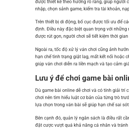
được thiết kế theo hướng rõ ràng, giúp người
nhập, chọn sảnh game, kiểm tra tài khoản, nạ
Trên thiết bị di động, bố cục được tối ưu để c
định. Điều này đặc biệt quan trọng với những 
được rút gọn, người chơi sẽ tiết kiệm thời gian 
Ngoài ra, tốc độ xử lý ván chơi cũng ảnh hư
hạn chế tình trạng giật lag, mất kết nối hoặc 
giúp ván chơi diễn ra liền mạch và tạo cảm g
Lưu ý để chơi game bài onli
Dù game bài online dễ chơi và có tính giải trí
chơi nên tìm hiểu luật cơ bản của từng trò trư
lựa chọn trong ván bài sẽ giúp hạn chế sai sót
Bên cạnh đó, quản lý ngân sách là điều rất cần
đặt cược vượt quá khả năng cá nhân và tránh 