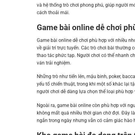
và hệ thống trò chơi phong phú, giúp người m
cách thoải mái.
Game bài online dễ chơi phù
Game bài online dễ chơi phù hợp với nhiều nh
về giải trí trực tuyến. Các trò chơi bài thườn
thao tác phức tạp. Người chơi có thể nhanh ch
ván trải nghiệm.
Những trò như tiến lên, mậu binh, poker, bacca
yếu tố chiến thuật, trong khi một số khác lại
người chơi dễ dàng lựa chọn thể loại phù hợp v
Ngoài ra, game bài online còn phù hợp với ngư
không mất quá nhiều thời gian chờ đợi. Đây l
ngắn trong ngày nhưng vẫn có cảm giác hào h