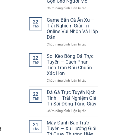
Gọn Cho Người Mới
Dạng
Trực
Tuyến
ở
Chức năng bình luận bị tắt
–
Game
Trải
Bài
Game Bắn Cá Ăn Xu –
22
Nghiệm
Online
Trải Nghiệm Giải Trí
Th5
Giải
Dễ
Online Vui Nhộn Và Hấp
Trí
Chơi
Dẫn
Hiện
GG88
Đại
–
ở
Chức năng bình luận bị tắt
Cho
Trải
Game
Người
Nghiệm
Bắn
Soi Kèo Bóng Đá Trực
22
Mới
Giải
Cá
Tuyến – Cách Phân
Th5
Trí
Ăn
Tích Trận Đấu Chuẩn
Nhanh
Xu
Xác Hơn
Gọn
–
Cho
Trải
ở
Chức năng bình luận bị tắt
Người
Nghiệm
Soi
Mới
Giải
Kèo
Đá Gà Trực Tuyến Kịch
22
Trí
Bóng
Tính – Trải Nghiệm Giải
Th5
Online
Đá
Trí Sôi Động Từng Giây
Vui
Trực
Nhộn
ở
Chức năng bình luận bị tắt
Tuyến
Và
Đá
–
Hấp
Gà
Cách
Máy Đánh Bạc Trực
21
Dẫn
Trực
Phân
Tuyến – Xu Hướng Giải
8
Th5
Tuyến
Tích
Trí Quay Thưởng Hiện