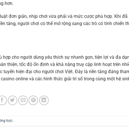
ng hơn.
luật đơn giản, nhịp chơi vừa phải và mức cược phù hợp. Khi đã
ền tảng, người chơi có thể mở rộng sang các trò có tính chiến t
hù hợp cho người dùng yêu thích sự nhanh gọn, tiện lợi và đa dạ
ân thiện, tốc độ ổn định và khả năng truy cập linh hoạt trên nhi
ực tuyến hiện đại cho người chơi Việt. Đây là nền tảng đáng tha
sino online và các hình thức giải trí số trong cùng một hệ sin
ờng trực
.