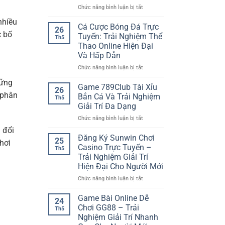
hấp
ở
Chức năng bình luận bị tắt
Toàn
dẫn
Tải
Diện
nhiều
cho
GO88
–
Cá Cược Bóng Đá Trực
26
người
Chơi
c bố
Khám
Tuyến: Trải Nghiệm Thể
Th5
chơi
Game
Phá
Thao Online Hiện Đại
hiện
Bài
Không
Và Hấp Dẫn
đại
Trên
Gian
Điện
Đa
ở
Chức năng bình luận bị tắt
Thoại
Dạng
Cá
hững
Nhanh
Tại
Cược
Game 789Club Tài Xỉu
26
Gọn
iwin
Bóng
 phân
Bắn Cá Và Trải Nghiệm
Th5
Và
club
Đá
Giải Trí Đa Dạng
Tiện
Trực
Lợi
ở
Chức năng bình luận bị tắt
Tuyến:
Game
Trải
 đổi
789Club
Nghiệm
Đăng Ký Sunwin Chơi
25
hơi
Tài
Thể
Casino Trực Tuyến –
Th5
Xỉu
Thao
Trải Nghiệm Giải Trí
Bắn
Online
Hiện Đại Cho Người Mới
Cá
Hiện
Và
Đại
ở
Chức năng bình luận bị tắt
Trải
Và
Đăng
Nghiệm
Hấp
Ký
Game Bài Online Dễ
24
Giải
Dẫn
Sunwin
Chơi GG88 – Trải
Th5
Trí
Chơi
Nghiệm Giải Trí Nhanh
Đa
Casino