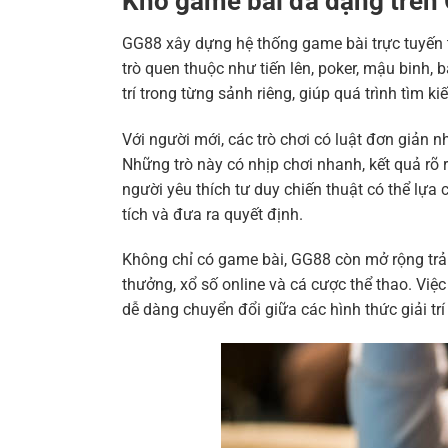
Kho game bài đa dạng trên
GG88 xây dựng hệ thống game bài trực tuyến t
trò quen thuộc như tiến lên, poker, mậu binh, b
trí trong từng sảnh riêng, giúp quá trình tìm 
Với người mới, các trò chơi có luật đơn giản n
Những trò này có nhịp chơi nhanh, kết quả rõ
người yêu thích tư duy chiến thuật có thể lựa
tích và đưa ra quyết định.
Không chỉ có game bài, GG88 còn mở rộng trải 
thưởng, xổ số online và cá cược thể thao. Việ
dễ dàng chuyển đổi giữa các hình thức giải tr