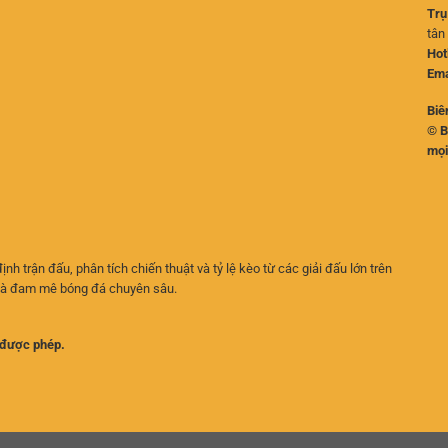
Trụ
tân
Hot
Ema
Biê
© B
mọi
 trận đấu, phân tích chiến thuật và tỷ lệ kèo từ các giải đấu lớn trên
o và đam mê bóng đá chuyên sâu.
được phép.