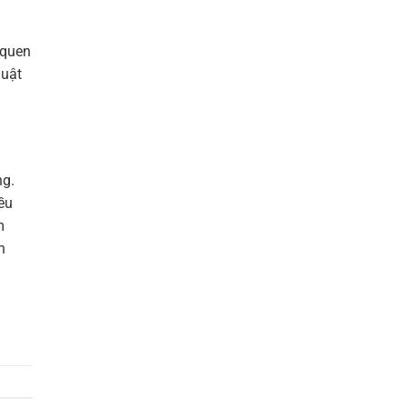
Trải
Đáp
Nghiệm
Thắc
Đại
Mắc
 quen
Dương
Về
Sôi
Game
huật
Động
Bài
Cho
Online
Người
–
Chơi
Những
Online
Điều
Người
Chơi
ng.
Cần
ều
Biết
m
h