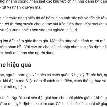
 chơi nhanh chóng nhận biết các khu vực chính như đăng ký, đă
p rút và nhận khuyến mãi.
ác nút chức năng hiển thị dễ bấm, hình ảnh sắc nét và tốc độ tải
người thường xuyên chơi game bài trên điện thoại. Khi mọi thao
và tập trung nhiều hơn vào trải nghiệm giải trí.
ởng lớn đến cảm giác tham gia. Một nền tảng vận hành mượt mà 
chậm phản hồi. Với các trò chơi bài có nhịp nhanh, sự ổn định nà
iác thoải mái hơn cho người dùng.
ne hiệu quả
 cao, người tham gia vẫn nên có cách quản lý hợp lý. Trước hết, 
ớc khi đặt cược. Việc nắm rõ cách tính điểm, cách thắng thua và
 khi trải nghiệm.
 thiết. Người chơi nên đặt giới hạn cho mỗi phiên giải trí, khôn
đưa ra quyết định theo cảm xúc. Cách chơi có kiểm soát sẽ giúp