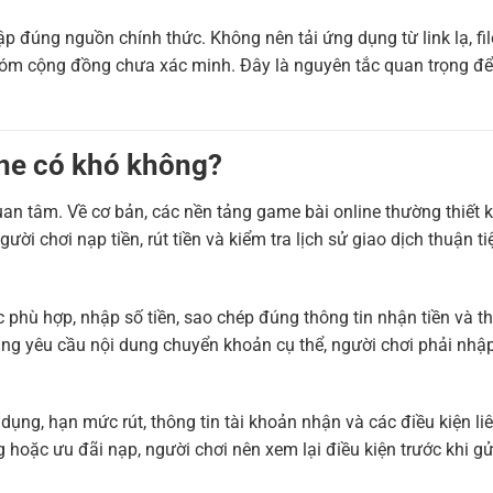
p đúng nguồn chính thức. Không nên tải ứng dụng từ link lạ, fil
hóm cộng đồng chưa xác minh. Đây là nguyên tắc quan trọng đ
ine có khó không?
uan tâm. Về cơ bản, các nền tảng game bài online thường thiết 
ười chơi nạp tiền, rút tiền và kiểm tra lịch sử giao dịch thuận ti
 phù hợp, nhập số tiền, sao chép đúng thông tin nhận tiền và t
ảng yêu cầu nội dung chuyển khoản cụ thể, người chơi phải nhậ
 dụng, hạn mức rút, thông tin tài khoản nhận và các điều kiện li
hoặc ưu đãi nạp, người chơi nên xem lại điều kiện trước khi gử