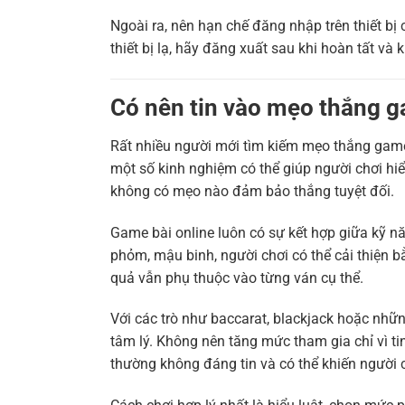
Ngoài ra, nên hạn chế đăng nhập trên thiết b
thiết bị lạ, hãy đăng xuất sau khi hoàn tất và 
Có nên tin vào mẹo thắng g
Rất nhiều người mới tìm kiếm mẹo thắng game
một số kinh nghiệm có thể giúp người chơi hiểu
không có mẹo nào đảm bảo thắng tuyệt đối.
Game bài online luôn có sự kết hợp giữa kỹ nă
phỏm, mậu binh, người chơi có thể cải thiện b
quả vẫn phụ thuộc vào từng ván cụ thể.
Với các trò như baccarat, blackjack hoặc nh
tâm lý. Không nên tăng mức tham gia chỉ vì t
thường không đáng tin và có thể khiến người c