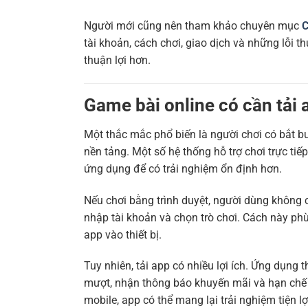
Người mới cũng nên tham khảo chuyên mục
C
tài khoản, cách chơi, giao dịch và những lỗi 
thuận lợi hơn.
Game bài online có cần tải
Một thắc mắc phổ biến là người chơi có bắt b
nền tảng. Một số hệ thống hỗ trợ chơi trực tiế
ứng dụng để có trải nghiệm ổn định hơn.
Nếu chơi bằng trình duyệt, người dùng không 
nhập tài khoản và chọn trò chơi. Cách này p
app vào thiết bị.
Tuy nhiên, tải app có nhiều lợi ích. Ứng dụng
mượt, nhận thông báo khuyến mãi và hạn chế t
mobile, app có thể mang lại trải nghiệm tiện lợ