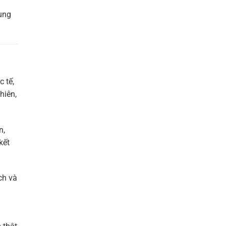
ụng
 tế,
hiên,
n,
kết
ch và