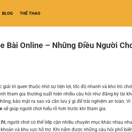
BLOG
THỂ THAO
e Bài Online – Những Điều Người Ch
giải trí quen thuộc nhờ sự tiện lợi, tốc độ nhanh và kho trò chơ
rình tham gia thường xuất hiện nhiều câu hỏi như đăng ký tài k
hông, bảo mật ra sao và cần lưu ý gì để trải nghiệm an toàn. Vì 
ne
sẽ giúp người chơi hiểu rõ hơn trước khi tham gia.
fit
, người chơi có thể tiếp cận nhiều chuyên mục khác nhau nh
ài khoản và khu vực hỗ trợ. Khi nắm được những câu hỏi phổ biến