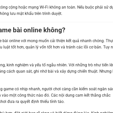
ị công cộng hoặc mạng Wi-Fi không an toàn. Nếu buộc phải sử d
không lưu mật khẩu trên trình duyệt.
ame bài online không?
 bài online với mong muốn cải thiện kết quả nhanh chóng. Thực
 luật tốt hơn, quản lý vốn tốt hơn và tránh các lỗi cơ bản. Tuy n
ng, kinh nghiệm và yếu tố ngẫu nhiên. Với những trò như tiến lê
ằng cách quan sát, ghi nhớ bài và xây dựng chiến thuật. Nhưng 
ững game có nhịp nhanh, người chơi càng cần kiểm soát ngân sá
in vào một công thức nào đó. Các nội dung cam kết thắng chắc
hơi đưa ra quyết định thiếu tỉnh táo.