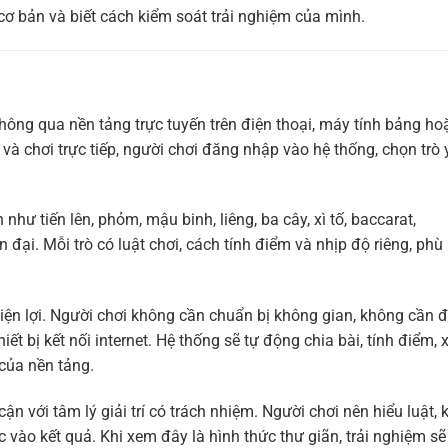
 cơ bản và biết cách kiểm soát trải nghiệm của mình.
thông qua nền tảng trực tuyến trên điện thoại, máy tính bảng ho
 và chơi trực tiếp, người chơi đăng nhập vào hệ thống, chọn trò 
như tiến lên, phỏm, mậu binh, liêng, ba cây, xì tố, baccarat,
 đại. Mỗi trò có luật chơi, cách tính điểm và nhịp độ riêng, phù
ện lợi. Người chơi không cần chuẩn bị không gian, không cần 
ết bị kết nối internet. Hệ thống sẽ tự động chia bài, tính điểm, 
 của nền tảng.
ận với tâm lý giải trí có trách nhiệm. Người chơi nên hiểu luật, 
ào kết quả. Khi xem đây là hình thức thư giãn, trải nghiệm sẽ 