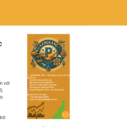
c
n với
ố,
nh
trở