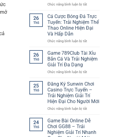
hức
hấp
ở
Chức năng bình luận bị tắt
Toàn
dẫn
Tải
Diện
c mở
cho
GO88
–
Cá Cược Bóng Đá Trực
26
người
Chơi
Khám
Tuyến: Trải Nghiệm Thể
Th5
chơi
Game
Phá
Thao Online Hiện Đại
hiện
Bài
Không
 cả
Và Hấp Dẫn
đại
Trên
Gian
Điện
Đa
ở
Chức năng bình luận bị tắt
Thoại
Dạng
Cá
Nhanh
Tại
Cược
Game 789Club Tài Xỉu
26
Gọn
iwin
Bóng
Bắn Cá Và Trải Nghiệm
Th5
Và
club
Đá
Giải Trí Đa Dạng
Tiện
Trực
Lợi
ở
Chức năng bình luận bị tắt
Tuyến:
Game
Trải
789Club
Nghiệm
Đăng Ký Sunwin Chơi
25
Tài
Thể
Casino Trực Tuyến –
Th5
Xỉu
Thao
Trải Nghiệm Giải Trí
Bắn
Online
Hiện Đại Cho Người Mới
Cá
Hiện
Và
Đại
ở
Chức năng bình luận bị tắt
Trải
Và
Đăng
Nghiệm
Hấp
Ký
Game Bài Online Dễ
24
Giải
Dẫn
Sunwin
Chơi GG88 – Trải
Th5
Trí
Chơi
Nghiệm Giải Trí Nhanh
Đa
Casino