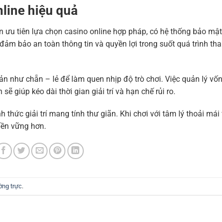
nline hiệu quả
ên ưu tiên lựa chọn casino online hợp pháp, có hệ thống bảo mật
đảm bảo an toàn thông tin và quyền lợi trong suốt quá trình th
ản như chẵn – lẻ để làm quen nhịp độ trò chơi. Việc quản lý vố
sẽ giúp kéo dài thời gian giải trí và hạn chế rủi ro.
 thức giải trí mang tính thư giãn. Khi chơi với tâm lý thoải mái
 bền vững hơn.
ờng trực
.