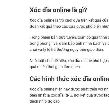
Xóc đĩa online là gì?
Xóc đĩa online là trò chơi dựa trên kết quả c
đoán kết quả theo các cửa cược phổ biến như c
Trong phiên bản trực tuyến, toàn bộ quá trình
trong phòng live, đảm bảo tính minh bạch và cô
chơi và tỷ lệ trả thưởng ngay trên giao diện.
Nhờ luật chơi dễ hiểu, xóc đĩa online phù hợp
quá nhiều thời gian làm quen.
Các hình thức xóc đĩa onlin
Xóc đĩa online hiện nay được phát triển với n
biến nhất là xóc đĩa RNG, nơi kết quả được tạ
thích nhịp độ cao.