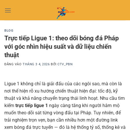
Bỏ
qua
nội
dung
BLOG
Trực tiếp Ligue 1: theo dõi bóng đá Pháp
với góc nhìn hiệu suất và dữ liệu chiến
thuật
ĐĂNG VÀO
THÁNG 3 4, 2026
BỞI
CTV_PBN
Ligue 1 không chỉ là giải đấu của các ngôi sao, mà còn là
nơi thể hiện rõ xu hướng chiến thuật hiện đại: tốc độ, kỹ
thuật và khả năng chuyển trạng thái linh hoạt. Nhu cầu tìm
kiếm
trực tiếp ligue 1
ngày càng tăng khi người hâm mộ
muốn theo dõi sát từng vòng đấu tại Pháp. Tuy nhiên, để
trải nghiệm trọn vẹn, bạn cần nhiều hơn một đường link
xem bóng đá trực tuyến — đó là hệ thống tỷ số, thống kê và