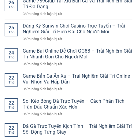
Game 789Club Tài Xỉu Bắn Cá Và Trải Nghiệm Giải
Gian
26
chơi
Bóng
Thoại
Trí Đa Dạng
Đa
hiện
Th5
Đá
Nhanh
Dạng
đại
ở
Chức năng bình luận bị tắt
Trực
Gọn
Tại
Game
Tuyến:
Và
iwin
789Club
Đăng Ký Sunwin Chơi Casino Trực Tuyến – Trải
Trải
Tiện
25
club
Tài
Nghiệm
Nghiệm Giải Trí Hiện Đại Cho Người Mới
Lợi
Th5
Xỉu
Thể
ở
Chức năng bình luận bị tắt
Bắn
Thao
Đăng
Cá
Online
Ký
Game Bài Online Dễ Chơi GG88 – Trải Nghiệm Giải
Và
Hiện
24
Sunwin
Trải
Trí Nhanh Gọn Cho Người Mới
Đại
Th5
Chơi
Nghiệm
Và
ở
Chức năng bình luận bị tắt
Casino
Giải
Hấp
Game
Trực
Trí
Dẫn
Bài
Game Bắn Cá Ăn Xu – Trải Nghiệm Giải Trí Online
Tuyến
Đa
22
Online
–
Vui Nhộn Và Hấp Dẫn
Dạng
Th5
Dễ
Trải
ở
Chức năng bình luận bị tắt
Chơi
Nghiệm
Game
GG88
Giải
Bắn
Soi Kèo Bóng Đá Trực Tuyến – Cách Phân Tích
–
Trí
22
Cá
Trải
Trận Đấu Chuẩn Xác Hơn
Hiện
Th5
Ăn
Nghiệm
Đại
ở
Chức năng bình luận bị tắt
Xu
Giải
Cho
Soi
–
Trí
Người
Kèo
Đá Gà Trực Tuyến Kịch Tính – Trải Nghiệm Giải Trí
Trải
Nhanh
22
Mới
Bóng
Nghiệm
Sôi Động Từng Giây
Gọn
Th5
Đá
Giải
Cho