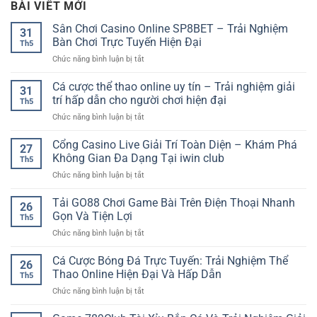
BÀI VIẾT MỚI
Sân Chơi Casino Online SP8BET – Trải Nghiệm
31
Bàn Chơi Trực Tuyến Hiện Đại
Th5
ở
Chức năng bình luận bị tắt
Sân
Chơi
Cá cược thể thao online uy tín – Trải nghiệm giải
31
Casino
trí hấp dẫn cho người chơi hiện đại
Th5
Online
ở
Chức năng bình luận bị tắt
SP8BET
Cá
–
cược
Cổng Casino Live Giải Trí Toàn Diện – Khám Phá
Trải
27
thể
Nghiệm
Không Gian Đa Dạng Tại iwin club
Th5
thao
Bàn
ở
Chức năng bình luận bị tắt
online
Chơi
Cổng
uy
Trực
Casino
Tải GO88 Chơi Game Bài Trên Điện Thoại Nhanh
tín
Tuyến
26
Live
–
Gọn Và Tiện Lợi
Hiện
Th5
Giải
Trải
Đại
ở
Chức năng bình luận bị tắt
Trí
nghiệm
Tải
Toàn
giải
GO88
Cá Cược Bóng Đá Trực Tuyến: Trải Nghiệm Thể
Diện
trí
26
Chơi
–
Thao Online Hiện Đại Và Hấp Dẫn
hấp
Th5
Game
Khám
dẫn
ở
Chức năng bình luận bị tắt
Bài
Phá
cho
Cá
Trên
Không
người
Cược
Điện