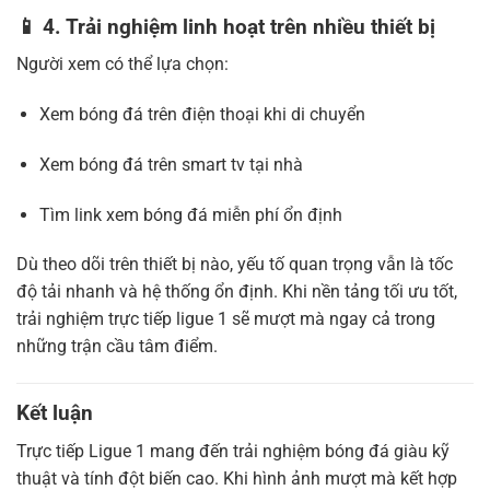
📱 4. Trải nghiệm linh hoạt trên nhiều thiết bị
Người xem có thể lựa chọn:
Xem bóng đá trên điện thoại khi di chuyển
Xem bóng đá trên smart tv tại nhà
Tìm link xem bóng đá miễn phí ổn định
Dù theo dõi trên thiết bị nào, yếu tố quan trọng vẫn là tốc
độ tải nhanh và hệ thống ổn định. Khi nền tảng tối ưu tốt,
trải nghiệm trực tiếp ligue 1 sẽ mượt mà ngay cả trong
những trận cầu tâm điểm.
Kết luận
Trực tiếp Ligue 1 mang đến trải nghiệm bóng đá giàu kỹ
thuật và tính đột biến cao. Khi hình ảnh mượt mà kết hợp