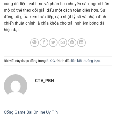
cùng dữ liệu real-time và phân tích chuyên sâu, người hâm
mộ có thể theo dõi giải đấu một cách toàn diện hơn. Sự
đồng bộ giữa xem trực tiếp, cập nhật tỷ số và nhận định
chiến thuật chính là chìa khóa cho trải nghiệm bóng đá
hiện đại.
Bài viết này được đăng trong
BLOG
. Đánh dấu
liên kết thường trực
.
CTV_PBN
Cổng Game Bài Online Uy Tín