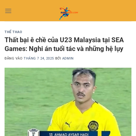
Bỏ
qua
nội
dung
THỂ THAO
Thất bại ê chề của U23 Malaysia tại SEA
Games: Nghi án tuổi tác và những hệ lụy
ĐĂNG VÀO
THÁNG 7 24, 2025
BỞI
ADMIN