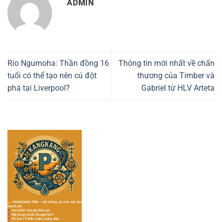
ADMIN
Rio Ngumoha: Thần đồng 16
Thông tin mới nhất về chấn
tuổi có thể tạo nên cú đột
thương của Timber và
phá tại Liverpool?
Gabriel từ HLV Arteta