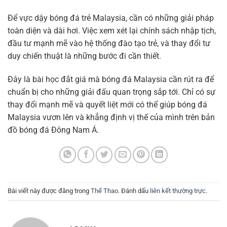
Để vực dậy bóng đá trẻ Malaysia, cần có những giải pháp
toàn diện và dài hơi. Việc xem xét lại chính sách nhập tịch,
đầu tư mạnh mẽ vào hệ thống đào tạo trẻ, và thay đổi tư
duy chiến thuật là những bước đi cần thiết.
Đây là bài học đắt giá mà bóng đá Malaysia cần rút ra để
chuẩn bị cho những giải đấu quan trọng sắp tới. Chỉ có sự
thay đổi mạnh mẽ và quyết liệt mới có thể giúp bóng đá
Malaysia vươn lên và khẳng định vị thế của mình trên bản
đồ bóng đá Đông Nam Á.
Bài viết này được đăng trong
Thể Thao
. Đánh dấu
liên kết thường trực
.