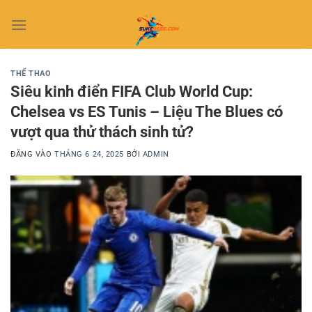
Bỏ
qua
nội
dung
THỂ THAO
Siêu kinh điển FIFA Club World Cup:
Chelsea vs ES Tunis – Liệu The Blues có
vượt qua thử thách sinh tử?
ĐĂNG VÀO
THÁNG 6 24, 2025
BỞI
ADMIN