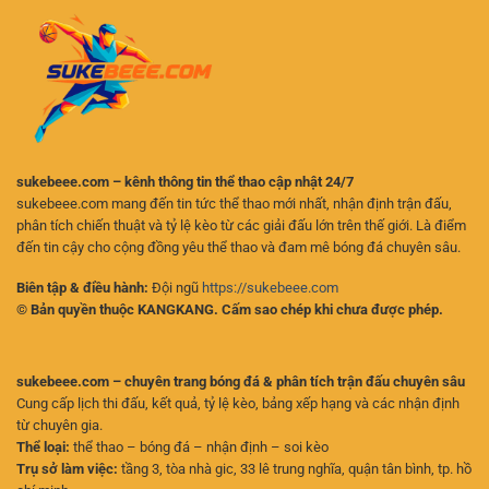
Điều
Người
Người
Chơi
Chơi
Online
Cần
Biết
sukebeee.com – kênh thông tin thể thao cập nhật 24/7
sukebeee.com mang đến tin tức thể thao mới nhất, nhận định trận đấu,
phân tích chiến thuật và tỷ lệ kèo từ các giải đấu lớn trên thế giới. Là điểm
đến tin cậy cho cộng đồng yêu thể thao và đam mê bóng đá chuyên sâu.
Biên tập & điều hành:
Đội ngũ
https://sukebeee.com
© Bản quyền thuộc KANGKANG. Cấm sao chép khi chưa được phép.
sukebeee.com – chuyên trang bóng đá & phân tích trận đấu chuyên sâu
Cung cấp lịch thi đấu, kết quả, tỷ lệ kèo, bảng xếp hạng và các nhận định
từ chuyên gia.
Thể loại:
thể thao – bóng đá – nhận định – soi kèo
Trụ sở làm việc:
tầng 3, tòa nhà gic, 33 lê trung nghĩa, quận tân bình, tp. hồ