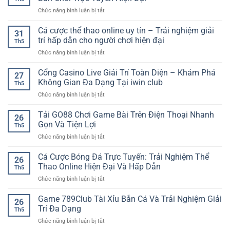
ở
Chức năng bình luận bị tắt
Sân
Chơi
Cá cược thể thao online uy tín – Trải nghiệm giải
31
Casino
trí hấp dẫn cho người chơi hiện đại
Th5
Online
ở
Chức năng bình luận bị tắt
SP8BET
Cá
–
cược
Cổng Casino Live Giải Trí Toàn Diện – Khám Phá
Trải
27
thể
Nghiệm
Không Gian Đa Dạng Tại iwin club
Th5
thao
Bàn
ở
Chức năng bình luận bị tắt
online
Chơi
Cổng
uy
Trực
Casino
Tải GO88 Chơi Game Bài Trên Điện Thoại Nhanh
tín
Tuyến
26
Live
–
Gọn Và Tiện Lợi
Hiện
Th5
Giải
Trải
Đại
ở
Chức năng bình luận bị tắt
Trí
nghiệm
Tải
Toàn
giải
GO88
Cá Cược Bóng Đá Trực Tuyến: Trải Nghiệm Thể
Diện
trí
26
Chơi
–
Thao Online Hiện Đại Và Hấp Dẫn
hấp
Th5
Game
Khám
dẫn
ở
Chức năng bình luận bị tắt
Bài
Phá
cho
Cá
Trên
Không
người
Cược
Game 789Club Tài Xỉu Bắn Cá Và Trải Nghiệm Giải
Điện
Gian
26
chơi
Bóng
Thoại
Trí Đa Dạng
Đa
hiện
Th5
Đá
Nhanh
Dạng
đại
ở
Chức năng bình luận bị tắt
Trực
Gọn
Tại
Game