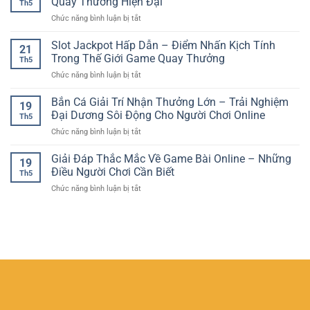
Quay Thưởng Hiện Đại
Nhộn
Th5
Tuyến
Phân
Và
ở
Chức năng bình luận bị tắt
Kịch
Tích
Hấp
Máy
Tính
Trận
Dẫn
Đánh
Slot Jackpot Hấp Dẫn – Điểm Nhấn Kịch Tính
–
Đấu
21
Bạc
Trải
Trong Thế Giới Game Quay Thưởng
Chuẩn
Th5
Trực
Nghiệm
Xác
ở
Chức năng bình luận bị tắt
Tuyến
Giải
Hơn
Slot
–
Trí
Jackpot
Bắn Cá Giải Trí Nhận Thưởng Lớn – Trải Nghiệm
Xu
Sôi
19
Hấp
Hướng
Đại Dương Sôi Động Cho Người Chơi Online
Động
Th5
Dẫn
Giải
Từng
ở
Chức năng bình luận bị tắt
–
Trí
Giây
Bắn
Điểm
Quay
Cá
Giải Đáp Thắc Mắc Về Game Bài Online – Những
Nhấn
Thưởng
19
Giải
Kịch
Điều Người Chơi Cần Biết
Hiện
Th5
Trí
Tính
Đại
ở
Chức năng bình luận bị tắt
Nhận
Trong
Giải
Thưởng
Thế
Đáp
Lớn
Giới
Thắc
–
Game
Mắc
Trải
Quay
Về
Nghiệm
Thưởng
Game
Đại
Bài
Dương
Online
Sôi
–
Động
Những
Cho