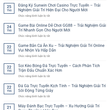
Tuyến:
Và
iwin
789Club
Đăng Ký Sunwin Chơi Casino Trực Tuyến – Trải
Trải
Tiện
25
club
Tài
Nghiệm
Nghiệm Giải Trí Hiện Đại Cho Người Mới
Lợi
Th5
Xỉu
Thể
ở
Chức năng bình luận bị tắt
Bắn
Thao
Đăng
Cá
Online
Ký
Game Bài Online Dễ Chơi GG88 – Trải Nghiệm Giải
Và
Hiện
24
Sunwin
Trải
Trí Nhanh Gọn Cho Người Mới
Đại
Th5
Chơi
Nghiệm
Và
ở
Chức năng bình luận bị tắt
Casino
Giải
Hấp
Game
Trực
Trí
Dẫn
Bài
Game Bắn Cá Ăn Xu – Trải Nghiệm Giải Trí Online
Tuyến
Đa
22
Online
–
Vui Nhộn Và Hấp Dẫn
Dạng
Th5
Dễ
Trải
ở
Chức năng bình luận bị tắt
Chơi
Nghiệm
Game
GG88
Giải
Bắn
Soi Kèo Bóng Đá Trực Tuyến – Cách Phân Tích
–
Trí
22
Cá
Trải
Trận Đấu Chuẩn Xác Hơn
Hiện
Th5
Ăn
Nghiệm
Đại
ở
Chức năng bình luận bị tắt
Xu
Giải
Cho
Soi
–
Trí
Người
Kèo
Đá Gà Trực Tuyến Kịch Tính – Trải Nghiệm Giải Trí
Trải
Nhanh
22
Mới
Bóng
Nghiệm
Sôi Động Từng Giây
Gọn
Th5
Đá
Giải
Cho
ở
Chức năng bình luận bị tắt
Trực
Trí
Người
Đá
Tuyến
Online
Mới
Gà
Máy Đánh Bạc Trực Tuyến – Xu Hướng Giải Trí
–
Vui
21
Trực
Cách