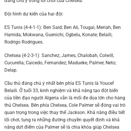
đáng chú ý trong lối chơi của Chelsea.
Đội hình dự kiến của hai đội:
ES Tunis (4-4-1-1): Ben Said; Ben Ali, Tougai, Meriah, Ben
Hamida; Mokwana, Guenichi, Ogbelu, Konate; Belaili;
Rodrigo Rodrigues.
Chelsea (4-2-3-1): Sanchez; James, Chalobah, Colwill,
Cucurella; Caicedo, Fernandez; Madueke, Palmer, Neto;
Delap.
Cầu thủ đáng chú ý nhất bên phía ES Tunis là Youcef
Belaili. Ở tuổi 33, kinh nghiệm và khả năng tạo đột biến
của tiền đạo người Algeria vẫn là mối đe dọa lớn cho hàng
thủ Chelsea. Bên phía Chelsea, Cole Palmer sẽ đóng vai trò
quan trọng trong việc thay thế Jackson. Khả năng điều tiết
lối chơi, tung ra những đường chuyền quyết định và khả
năng dứt điểm của Palmer sẽ là chìa khóa giúp Chelsea