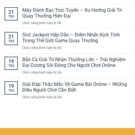
Người
Đá
Tuyến
Online
Mới
Gà
Máy Đánh Bạc Trực Tuyến – Xu Hướng Giải Trí
–
Vui
21
Trực
Cách
Quay Thưởng Hiện Đại
Nhộn
Th5
Tuyến
Phân
Và
ở
Chức năng bình luận bị tắt
Kịch
Tích
Hấp
Máy
Tính
Trận
Dẫn
Đánh
Slot Jackpot Hấp Dẫn – Điểm Nhấn Kịch Tính
–
Đấu
21
Bạc
Trải
Trong Thế Giới Game Quay Thưởng
Chuẩn
Th5
Trực
Nghiệm
Xác
ở
Chức năng bình luận bị tắt
Tuyến
Giải
Hơn
Slot
–
Trí
Jackpot
Bắn Cá Giải Trí Nhận Thưởng Lớn – Trải Nghiệm
Xu
Sôi
19
Hấp
Hướng
Đại Dương Sôi Động Cho Người Chơi Online
Động
Th5
Dẫn
Giải
Từng
ở
Chức năng bình luận bị tắt
–
Trí
Giây
Bắn
Điểm
Quay
Cá
Giải Đáp Thắc Mắc Về Game Bài Online – Những
Nhấn
Thưởng
19
Giải
Kịch
Điều Người Chơi Cần Biết
Hiện
Th5
Trí
Tính
Đại
ở
Chức năng bình luận bị tắt
Nhận
Trong
Giải
Thưởng
Thế
Đáp
Lớn
Giới
Thắc
–
Game
Mắc
Trải
Quay
Về
Nghiệm
Thưởng
Game
Đại
Bài
Dương