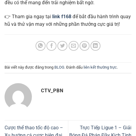
đều có thể mang đến trải nghiệm bất ngờ.
👉 Tham gia ngay tại
link f168
để bắt đầu hành trình quay
hũ và thử vận may với những phần thưởng cực giá trị!
Bài viết này được đăng trong
BLOG
. Đánh dấu
liên kết thường trực
.
CTV_PBN
Cược thể thao tốc độ cao –
Trực Tiếp Ligue 1 – Giải
Xu hướng cá cược hiện đại
Bóng Đá Pháp Đầy Kịch Tính