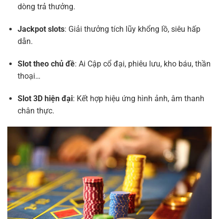
dòng trả thưởng.
Jackpot slots
: Giải thưởng tích lũy khổng lồ, siêu hấp
dẫn.
Slot theo chủ đề
: Ai Cập cổ đại, phiêu lưu, kho báu, thần
thoại…
Slot 3D hiện đại
: Kết hợp hiệu ứng hình ảnh, âm thanh
chân thực.