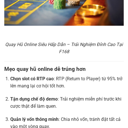
Quay Hũ Online Siêu Hấp Dẫn – Trải Nghiệm Đỉnh Cao Tại
F168
Mẹo quay hũ online dễ trúng hơn
Chọn slot có RTP cao
: RTP (Return to Player) từ 95% trở
lên mang lại cơ hội tốt hơn.
Tận dụng chế độ demo
: Trải nghiệm miễn phí trước khi
cược thật để làm quen.
Quản lý vốn thông minh
: Chia nhỏ vốn, tránh đặt tất cả
vào một vòng quay.