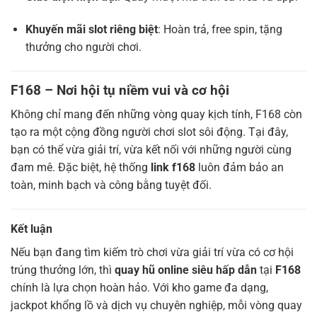
Khuyến mãi slot riêng biệt
: Hoàn trả, free spin, tặng
thưởng cho người chơi.
F168 – Nơi hội tụ niềm vui và cơ hội
Không chỉ mang đến những vòng quay kịch tính, F168 còn
tạo ra một cộng đồng người chơi slot sôi động. Tại đây,
bạn có thể vừa giải trí, vừa kết nối với những người cùng
đam mê. Đặc biệt, hệ thống
link f168
luôn đảm bảo an
toàn, minh bạch và công bằng tuyệt đối.
Kết luận
Nếu bạn đang tìm kiếm trò chơi vừa giải trí vừa có cơ hội
trúng thưởng lớn, thì
quay hũ online siêu hấp dẫn
tại
F168
chính là lựa chọn hoàn hảo. Với kho game đa dạng,
jackpot khổng lồ và dịch vụ chuyên nghiệp, mỗi vòng quay