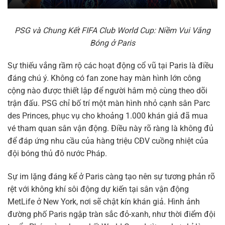
PSG và Chung Kết FIFA Club World Cup: Niềm Vui Vắng
Bóng ở Paris
Sự thiếu vắng rầm rộ các hoạt động cổ vũ tại Paris là điều
đáng chú ý. Không có fan zone hay màn hình lớn công
cộng nào được thiết lập để người hâm mộ cùng theo dõi
trận đấu. PSG chỉ bố trí một màn hình nhỏ cạnh sân Parc
des Princes, phục vụ cho khoảng 1.000 khán giả đã mua
vé tham quan sân vận động. Điều này rõ ràng là không đủ
để đáp ứng nhu cầu của hàng triệu CĐV cuồng nhiệt của
đội bóng thủ đô nước Pháp.
Sự im lặng đáng kể ở Paris càng tạo nên sự tương phản rõ
rệt với không khí sôi động dự kiến tại sân vận động
MetLife ở New York, nơi sẽ chật kín khán giả. Hình ảnh
đường phố Paris ngập tràn sắc đỏ-xanh, như thời điểm đội