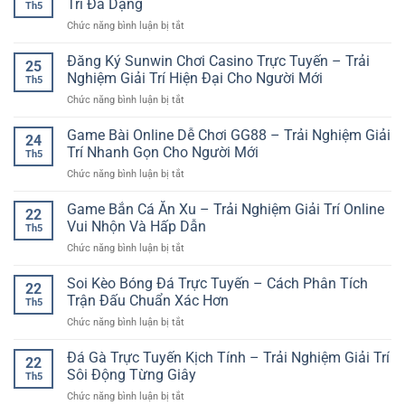
Trí Đa Dạng
Đa
hiện
Th5
Đá
Nhanh
Dạng
đại
ở
Chức năng bình luận bị tắt
Trực
Gọn
Tại
Game
Tuyến:
Và
iwin
789Club
Đăng Ký Sunwin Chơi Casino Trực Tuyến – Trải
Trải
Tiện
25
club
Tài
Nghiệm
Nghiệm Giải Trí Hiện Đại Cho Người Mới
Lợi
Th5
Xỉu
Thể
ở
Chức năng bình luận bị tắt
Bắn
Thao
Đăng
Cá
Online
Ký
Game Bài Online Dễ Chơi GG88 – Trải Nghiệm Giải
Và
Hiện
24
Sunwin
Trải
Trí Nhanh Gọn Cho Người Mới
Đại
Th5
Chơi
Nghiệm
Và
ở
Chức năng bình luận bị tắt
Casino
Giải
Hấp
Game
Trực
Trí
Dẫn
Bài
Game Bắn Cá Ăn Xu – Trải Nghiệm Giải Trí Online
Tuyến
Đa
22
Online
–
Vui Nhộn Và Hấp Dẫn
Dạng
Th5
Dễ
Trải
ở
Chức năng bình luận bị tắt
Chơi
Nghiệm
Game
GG88
Giải
Bắn
Soi Kèo Bóng Đá Trực Tuyến – Cách Phân Tích
–
Trí
22
Cá
Trải
Trận Đấu Chuẩn Xác Hơn
Hiện
Th5
Ăn
Nghiệm
Đại
ở
Chức năng bình luận bị tắt
Xu
Giải
Cho
Soi
–
Trí
Người
Kèo
Đá Gà Trực Tuyến Kịch Tính – Trải Nghiệm Giải Trí
Trải
Nhanh
22
Mới
Bóng
Nghiệm
Sôi Động Từng Giây
Gọn
Th5
Đá
Giải
Cho
ở
Chức năng bình luận bị tắt
Trực
Trí
Người