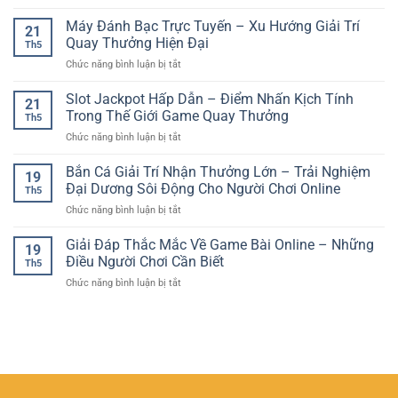
Đá
Tuyến
Online
Mới
Gà
Máy Đánh Bạc Trực Tuyến – Xu Hướng Giải Trí
–
Vui
21
Trực
Cách
Quay Thưởng Hiện Đại
Nhộn
Th5
Tuyến
Phân
Và
ở
Chức năng bình luận bị tắt
Kịch
Tích
Hấp
Máy
Tính
Trận
Dẫn
Đánh
Slot Jackpot Hấp Dẫn – Điểm Nhấn Kịch Tính
–
Đấu
21
Bạc
Trải
Trong Thế Giới Game Quay Thưởng
Chuẩn
Th5
Trực
Nghiệm
Xác
ở
Chức năng bình luận bị tắt
Tuyến
Giải
Hơn
Slot
–
Trí
Jackpot
Bắn Cá Giải Trí Nhận Thưởng Lớn – Trải Nghiệm
Xu
Sôi
19
Hấp
Hướng
Đại Dương Sôi Động Cho Người Chơi Online
Động
Th5
Dẫn
Giải
Từng
ở
Chức năng bình luận bị tắt
–
Trí
Giây
Bắn
Điểm
Quay
Cá
Giải Đáp Thắc Mắc Về Game Bài Online – Những
Nhấn
Thưởng
19
Giải
Kịch
Điều Người Chơi Cần Biết
Hiện
Th5
Trí
Tính
Đại
ở
Chức năng bình luận bị tắt
Nhận
Trong
Giải
Thưởng
Thế
Đáp
Lớn
Giới
Thắc
–
Game
Mắc
Trải
Quay
Về
Nghiệm
Thưởng
Game
Đại
Bài
Dương