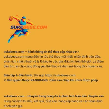
Online
Sôi
–
Động
Những
Cho
Điều
Người
Người
Chơi
Chơi
Online
Cần
Biết
sukebeee.com – kênh thông tin thể thao cập nhật 24/7
sukebeee.com mang đến tin tức thể thao mới nhất, nhận định trận đấu,
phân tích chiến thuật và tỷ lệ kèo từ các giải đấu lớn trên thế giới. Là điểm
đến tin cậy cho cộng đồng yêu thể thao và đam mê bóng đá chuyên sâu.
Biên tập & điều hành:
Đội ngũ
https://sukebeee.com
© Bản quyền thuộc KANGKANG. Cấm sao chép khi chưa được phép.
sukebeee.com – chuyên trang bóng đá & phân tích trận đấu chuyên sâu
Cung cấp lịch thi đấu, kết quả, tỷ lệ kèo, bảng xếp hạng và các nhận định
từ chuyên gia.