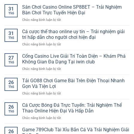
Sân Chơi Casino Online SP8BET – Trải Nghiệm
31
Bàn Chơi Trực Tuyến Hiện Đại
Th5
ở
Chức năng bình luận bị tắt
Sân
Chơi
Cá cược thể thao online uy tín – Trải nghiệm giải
31
Casino
trí hấp dẫn cho người chơi hiện đại
Th5
Online
ở
Chức năng bình luận bị tắt
SP8BET
Cá
–
cược
Cổng Casino Live Giải Trí Toàn Diện – Khám Phá
Trải
27
thể
Nghiệm
Không Gian Đa Dạng Tại iwin club
Th5
thao
Bàn
ở
Chức năng bình luận bị tắt
online
Chơi
Cổng
uy
Trực
Casino
Tải GO88 Chơi Game Bài Trên Điện Thoại Nhanh
tín
Tuyến
26
Live
–
Gọn Và Tiện Lợi
Hiện
Th5
Giải
Trải
Đại
ở
Chức năng bình luận bị tắt
Trí
nghiệm
Tải
Toàn
giải
GO88
Cá Cược Bóng Đá Trực Tuyến: Trải Nghiệm Thể
Diện
trí
26
Chơi
–
Thao Online Hiện Đại Và Hấp Dẫn
hấp
Th5
Game
Khám
dẫn
ở
Chức năng bình luận bị tắt
Bài
Phá
cho
Cá
Trên
Không
người
Cược
Game 789Club Tài Xỉu Bắn Cá Và Trải Nghiệm Giải
Điện
Gian
26
chơi
Bóng
Thoại