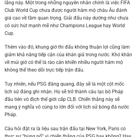
lắng này. Một trong những nguyên nhân chính là việc FIFA
Club World Cup chưa được người hâm mộ châu Âu đánh
giá cao về tầm quan trọng. Giải đấu này dường như chưa
có sức hút mạnh mẽ như Champions League hay World
Cup.
Thêm vào đó, khung giờ thi đấu không thuận lợi cũng làm
giảm khả năng tiếp cận của khán giả trong nước. Khó khăn
về múi giờ có thể là rào cản khiến nhiều người hâm mộ
không thể theo dõi trực tiếp trận đấu.
Tuy nhiên, nếu PSG đăng quang, đây sẽ là một cột mốc
lịch sử đáng ghi nhận. Họ sẽ trở thành câu lạc bộ Pháp
đầu tiên vô địch thế giới cấp CLB. Chiến thắng này sẽ
mang ý nghĩa vô cùng to lớn đối với lịch sử bóng đá nước
Pháp.
Câu hỏi đặt ra là liệu sau trận đấu tại New York, Paris có
thực sự “bùng nổ” vì chiến thắng của PSG hay không? Hay