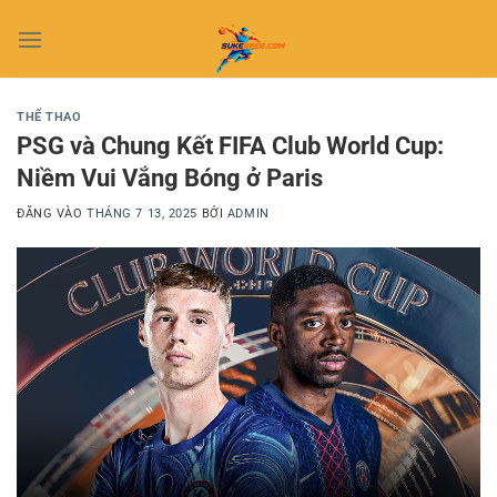
Bỏ
qua
nội
dung
THỂ THAO
PSG và Chung Kết FIFA Club World Cup:
Niềm Vui Vắng Bóng ở Paris
ĐĂNG VÀO
THÁNG 7 13, 2025
BỞI
ADMIN