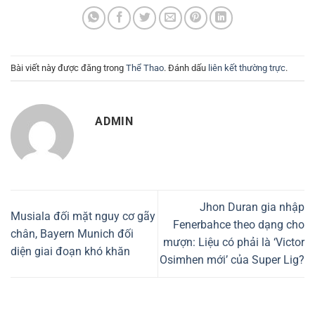
Bài viết này được đăng trong
Thể Thao
. Đánh dấu
liên kết thường trực
.
ADMIN
Jhon Duran gia nhập
Musiala đối mặt nguy cơ gãy
Fenerbahce theo dạng cho
chân, Bayern Munich đối
mượn: Liệu có phải là ‘Victor
diện giai đoạn khó khăn
Osimhen mới’ của Super Lig?