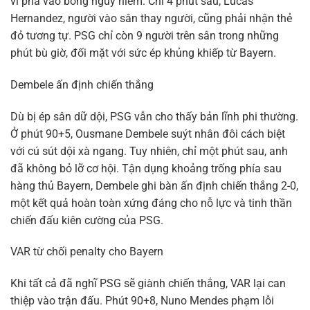
vì pha vào bóng nguy hiểm. Chỉ 4 phút sau, Lucas
Hernandez, người vào sân thay người, cũng phải nhận thẻ
đỏ tương tự. PSG chỉ còn 9 người trên sân trong những
phút bù giờ, đối mặt với sức ép khủng khiếp từ Bayern.
Dembele ấn định chiến thắng
Dù bị ép sân dữ dội, PSG vẫn cho thấy bản lĩnh phi thường.
Ở phút 90+5, Ousmane Dembele suýt nhân đôi cách biệt
với cú sút dội xà ngang. Tuy nhiên, chỉ một phút sau, anh
đã không bỏ lỡ cơ hội. Tận dụng khoảng trống phía sau
hàng thủ Bayern, Dembele ghi bàn ấn định chiến thắng 2-0,
một kết quả hoàn toàn xứng đáng cho nỗ lực và tinh thần
chiến đấu kiên cường của PSG.
VAR từ chối penalty cho Bayern
Khi tất cả đã nghĩ PSG sẽ giành chiến thắng, VAR lại can
thiệp vào trận đấu. Phút 90+8, Nuno Mendes phạm lỗi