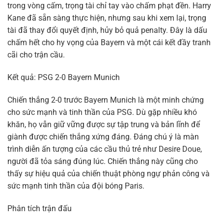
trong vòng cấm, trọng tài chỉ tay vào chấm phạt đền. Harry
Kane đã sẵn sàng thực hiện, nhưng sau khi xem lại, trọng
tài đã thay đổi quyết định, hủy bỏ quả penalty. Đây là dấu
chấm hết cho hy vọng của Bayern và một cái kết đầy tranh
cãi cho trận cầu.
Kết quả: PSG 2-0 Bayern Munich
Chiến thắng 2-0 trước Bayern Munich là một minh chứng
cho sức mạnh và tinh thần của PSG. Dù gặp nhiều khó
khăn, họ vẫn giữ vững được sự tập trung và bản lĩnh để
giành được chiến thắng xứng đáng. Đáng chú ý là màn
trình diễn ấn tượng của các cầu thủ trẻ như Desire Doue,
người đã tỏa sáng đúng lúc. Chiến thắng này cũng cho
thấy sự hiệu quả của chiến thuật phòng ngự phản công và
sức mạnh tinh thần của đội bóng Paris.
Phân tích trận đấu