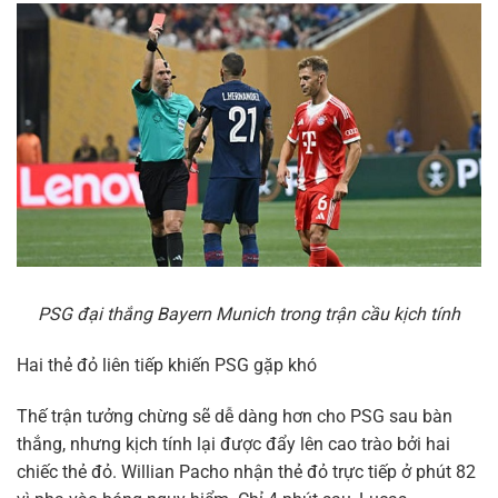
PSG đại thắng Bayern Munich trong trận cầu kịch tính
Hai thẻ đỏ liên tiếp khiến PSG gặp khó
Thế trận tưởng chừng sẽ dễ dàng hơn cho PSG sau bàn
thắng, nhưng kịch tính lại được đẩy lên cao trào bởi hai
chiếc thẻ đỏ. Willian Pacho nhận thẻ đỏ trực tiếp ở phút 82