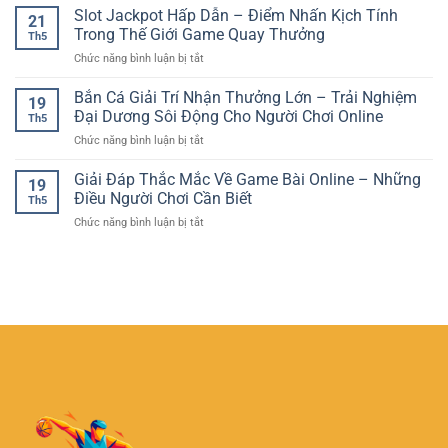
Dẫn
Đánh
Slot Jackpot Hấp Dẫn – Điểm Nhấn Kịch Tính
–
Đấu
21
Bạc
Trải
Trong Thế Giới Game Quay Thưởng
Chuẩn
Th5
Trực
Nghiệm
Xác
ở
Chức năng bình luận bị tắt
Tuyến
Giải
Hơn
Slot
–
Trí
Jackpot
Bắn Cá Giải Trí Nhận Thưởng Lớn – Trải Nghiệm
Xu
Sôi
19
Hấp
Hướng
Đại Dương Sôi Động Cho Người Chơi Online
Động
Th5
Dẫn
Giải
Từng
ở
Chức năng bình luận bị tắt
–
Trí
Giây
Bắn
Điểm
Quay
Cá
Giải Đáp Thắc Mắc Về Game Bài Online – Những
Nhấn
Thưởng
19
Giải
Kịch
Điều Người Chơi Cần Biết
Hiện
Th5
Trí
Tính
Đại
ở
Chức năng bình luận bị tắt
Nhận
Trong
Giải
Thưởng
Thế
Đáp
Lớn
Giới
Thắc
–
Game
Mắc
Trải
Quay
Về
Nghiệm
Thưởng
Game
Đại
Bài
Dương
Online
Sôi
–
Động
Những
Cho
Điều
Người
Người
Chơi
Chơi
Online