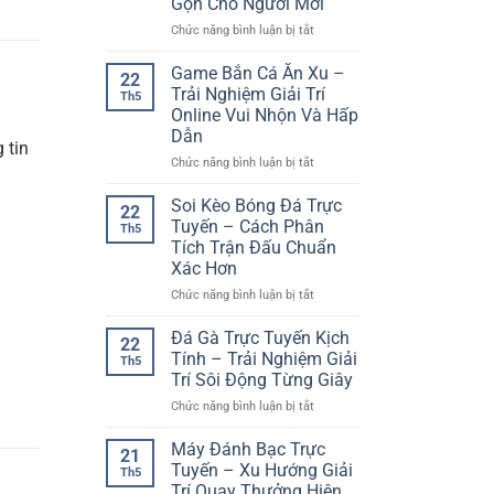
Gọn Cho Người Mới
Dạng
Trực
Tuyến
ở
Chức năng bình luận bị tắt
–
Game
Trải
Bài
Game Bắn Cá Ăn Xu –
22
Nghiệm
Online
Trải Nghiệm Giải Trí
Th5
Giải
Dễ
Online Vui Nhộn Và Hấp
Trí
Chơi
Dẫn
Hiện
GG88
 tin
Đại
–
ở
Chức năng bình luận bị tắt
Cho
Trải
Game
Người
Nghiệm
Bắn
Soi Kèo Bóng Đá Trực
22
Mới
Giải
Cá
Tuyến – Cách Phân
Th5
Trí
Ăn
Tích Trận Đấu Chuẩn
Nhanh
Xu
Xác Hơn
Gọn
–
Cho
Trải
ở
Chức năng bình luận bị tắt
Người
Nghiệm
Soi
Mới
Giải
Kèo
Đá Gà Trực Tuyến Kịch
22
Trí
Bóng
Tính – Trải Nghiệm Giải
Th5
Online
Đá
Trí Sôi Động Từng Giây
Vui
Trực
Nhộn
ở
Chức năng bình luận bị tắt
Tuyến
Và
Đá
–
Hấp
Gà
Cách
Máy Đánh Bạc Trực
21
Dẫn
Trực
Phân
Tuyến – Xu Hướng Giải
Th5
Tuyến
Tích
Trí Quay Thưởng Hiện