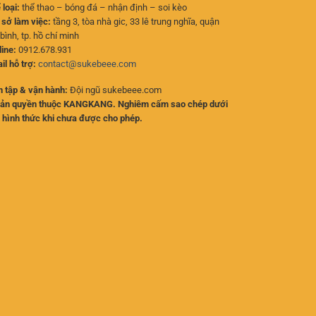
 loại:
thể thao – bóng đá – nhận định – soi kèo
 sở làm việc:
tầng 3, tòa nhà gic, 33 lê trung nghĩa, quận
 bình, tp. hồ chí minh
line:
0912.678.931
il hỗ trợ:
contact@sukebeee.com
n tập & vận hành:
Đội ngũ sukebeee.com
ản quyền thuộc KANGKANG. Nghiêm cấm sao chép dưới
 hình thức khi chưa được cho phép.