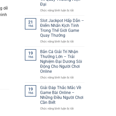
Kịch
Trận
Đại
Tính
Đấu
ng dễ
–
Chuẩn
ở
Chức năng bình luận bị tắt
hình
Trải
Xác
Máy
Nghiệm
Hơn
Đánh
Slot Jackpot Hấp Dẫn –
21
Giải
Bạc
Điểm Nhấn Kịch Tính
Th5
Trí
Trực
Trong Thế Giới Game
Sôi
Tuyến
Quay Thưởng
Động
–
Từng
Xu
ở
Chức năng bình luận bị tắt
Giây
Hướng
Slot
Giải
Jackpot
Bắn Cá Giải Trí Nhận
19
Trí
Hấp
Thưởng Lớn – Trải
Th5
Quay
Dẫn
Nghiệm Đại Dương Sôi
Thưởng
–
Động Cho Người Chơi
Hiện
Điểm
Online
Đại
Nhấn
Kịch
ở
Chức năng bình luận bị tắt
Tính
Bắn
Trong
Cá
Giải Đáp Thắc Mắc Về
19
Thế
Giải
Game Bài Online –
Th5
Giới
Trí
Những Điều Người Chơi
Game
Nhận
Cần Biết
Quay
Thưởng
Thưởng
Lớn
ở
Chức năng bình luận bị tắt
–
Giải