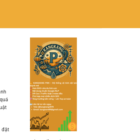
ành
 quá
uật
 đặt