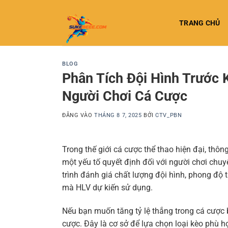
Bỏ
qua
TRANG CHỦ
nội
dung
BLOG
Phân Tích Đội Hình Trước
Người Chơi Cá Cược
ĐĂNG VÀO
THÁNG 8 7, 2025
BỞI
CTV_PBN
Trong thế giới cá cược thể thao hiện đại, thôn
một yếu tố quyết định đối với người chơi chuy
trình đánh giá chất lượng đội hình, phong độ 
mà HLV dự kiến sử dụng.
Nếu bạn muốn tăng tỷ lệ thắng trong cá cược 
cược. Đây là cơ sở để lựa chọn loại kèo phù hợ