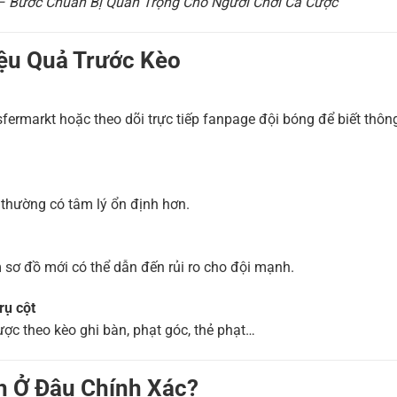
 – Bước Chuẩn Bị Quan Trọng Cho Người Chơi Cá Cược
iệu Quả Trước Kèo
ermarkt hoặc theo dõi trực tiếp fanpage đội bóng để biết thông
 thường có tâm lý ổn định hơn.
sơ đồ mới có thể dẫn đến rủi ro cho đội mạnh.
rụ cột
ợc theo kèo ghi bàn, phạt góc, thẻ phạt…
h Ở Đâu Chính Xác?