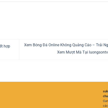
Xem Bóng Đá Online Không Quảng Cáo – Trải N
ết hợp
Xem Mượt Mà Tại luongsont
suk
chu
Cun
các