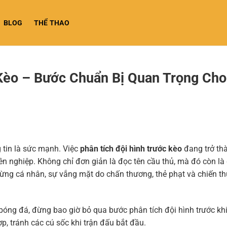
BLOG
THỂ THAO
 Kèo – Bước Chuẩn Bị Quan Trọng Cho
g tin là sức mạnh. Việc
phân tích đội hình trước kèo
đang trở th
ên nghiệp. Không chỉ đơn giản là đọc tên cầu thủ, mà đó còn là
từng cá nhân, sự vắng mặt do chấn thương, thẻ phạt và chiến th
bóng đá, đừng bao giờ bỏ qua bước phân tích đội hình trước khi
p, tránh các cú sốc khi trận đấu bắt đầu.