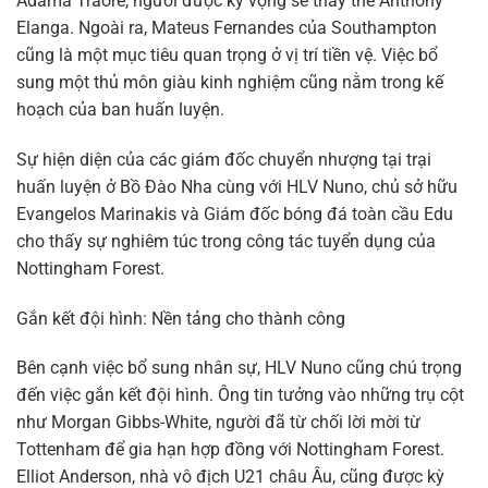
Adama Traore, người được kỳ vọng sẽ thay thế Anthony
Elanga. Ngoài ra, Mateus Fernandes của Southampton
cũng là một mục tiêu quan trọng ở vị trí tiền vệ. Việc bổ
sung một thủ môn giàu kinh nghiệm cũng nằm trong kế
hoạch của ban huấn luyện.
Sự hiện diện của các giám đốc chuyển nhượng tại trại
huấn luyện ở Bồ Đào Nha cùng với HLV Nuno, chủ sở hữu
Evangelos Marinakis và Giám đốc bóng đá toàn cầu Edu
cho thấy sự nghiêm túc trong công tác tuyển dụng của
Nottingham Forest.
Gắn kết đội hình: Nền tảng cho thành công
Bên cạnh việc bổ sung nhân sự, HLV Nuno cũng chú trọng
đến việc gắn kết đội hình. Ông tin tưởng vào những trụ cột
như Morgan Gibbs-White, người đã từ chối lời mời từ
Tottenham để gia hạn hợp đồng với Nottingham Forest.
Elliot Anderson, nhà vô địch U21 châu Âu, cũng được kỳ