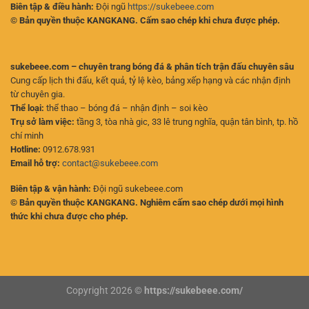
Biên tập & điều hành:
Đội ngũ
https://sukebeee.com
© Bản quyền thuộc KANGKANG. Cấm sao chép khi chưa được phép.
sukebeee.com – chuyên trang bóng đá & phân tích trận đấu chuyên sâu
Cung cấp lịch thi đấu, kết quả, tỷ lệ kèo, bảng xếp hạng và các nhận định
từ chuyên gia.
Thể loại:
thể thao – bóng đá – nhận định – soi kèo
Trụ sở làm việc:
tầng 3, tòa nhà gic, 33 lê trung nghĩa, quận tân bình, tp. hồ
chí minh
Hotline:
0912.678.931
Email hỗ trợ:
contact@sukebeee.com
Biên tập & vận hành:
Đội ngũ sukebeee.com
© Bản quyền thuộc KANGKANG. Nghiêm cấm sao chép dưới mọi hình
thức khi chưa được cho phép.
Copyright 2026 ©
https://sukebeee.com/