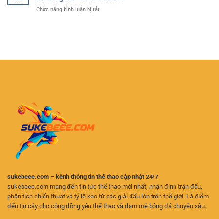
Trí
Tính
Đại
ở
Chức năng bình luận bị tắt
Nhận
Trong
Giải
Thưởng
Thế
Đáp
Lớn
Giới
Thắc
–
Game
Mắc
Trải
Quay
Về
Nghiệm
Thưởng
Game
Đại
Bài
Dương
Online
Sôi
–
Động
Những
Cho
Điều
Người
Người
Chơi
Chơi
Online
Cần
Biết
sukebeee.com – kênh thông tin thể thao cập nhật 24/7
sukebeee.com mang đến tin tức thể thao mới nhất, nhận định trận đấu,
phân tích chiến thuật và tỷ lệ kèo từ các giải đấu lớn trên thế giới. Là điểm
đến tin cậy cho cộng đồng yêu thể thao và đam mê bóng đá chuyên sâu.