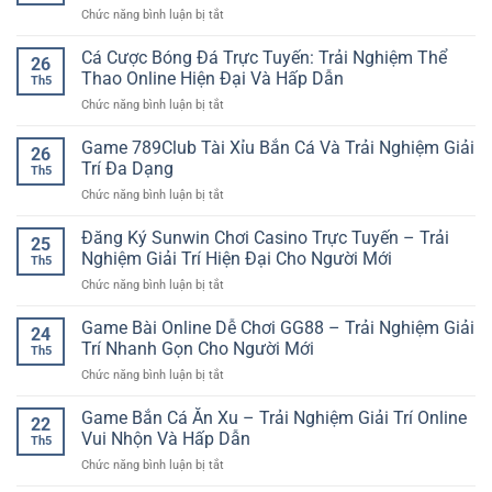
Trải
Đại
ở
Chức năng bình luận bị tắt
Trí
nghiệm
Tải
Toàn
giải
GO88
Cá Cược Bóng Đá Trực Tuyến: Trải Nghiệm Thể
Diện
trí
26
Chơi
–
Thao Online Hiện Đại Và Hấp Dẫn
hấp
Th5
Game
Khám
dẫn
ở
Chức năng bình luận bị tắt
Bài
Phá
cho
Cá
Trên
Không
người
Cược
Game 789Club Tài Xỉu Bắn Cá Và Trải Nghiệm Giải
Điện
Gian
26
chơi
Bóng
Thoại
Trí Đa Dạng
Đa
hiện
Th5
Đá
Nhanh
Dạng
đại
ở
Chức năng bình luận bị tắt
Trực
Gọn
Tại
Game
Tuyến:
Và
iwin
789Club
Đăng Ký Sunwin Chơi Casino Trực Tuyến – Trải
Trải
Tiện
25
club
Tài
Nghiệm
Nghiệm Giải Trí Hiện Đại Cho Người Mới
Lợi
Th5
Xỉu
Thể
ở
Chức năng bình luận bị tắt
Bắn
Thao
Đăng
Cá
Online
Ký
Game Bài Online Dễ Chơi GG88 – Trải Nghiệm Giải
Và
Hiện
24
Sunwin
Trải
Trí Nhanh Gọn Cho Người Mới
Đại
Th5
Chơi
Nghiệm
Và
ở
Chức năng bình luận bị tắt
Casino
Giải
Hấp
Game
Trực
Trí
Dẫn
Bài
Game Bắn Cá Ăn Xu – Trải Nghiệm Giải Trí Online
Tuyến
Đa
22
Online
–
Vui Nhộn Và Hấp Dẫn
Dạng
Th5
Dễ
Trải
ở
Chức năng bình luận bị tắt
Chơi
Nghiệm
Game
GG88
Giải