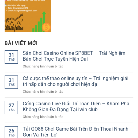
BÀI VIẾT MỚI
Sân Chơi Casino Online SP8BET – Trải Nghiệm
31
Bàn Chơi Trực Tuyến Hiện Đại
Th5
ở
Chức năng bình luận bị tắt
Sân
Chơi
Cá cược thể thao online uy tín – Trải nghiệm giải
31
Casino
trí hấp dẫn cho người chơi hiện đại
Th5
Online
ở
Chức năng bình luận bị tắt
SP8BET
Cá
–
cược
Cổng Casino Live Giải Trí Toàn Diện – Khám Phá
Trải
27
thể
Nghiệm
Không Gian Đa Dạng Tại iwin club
Th5
thao
Bàn
ở
Chức năng bình luận bị tắt
online
Chơi
Cổng
uy
Trực
Casino
Tải GO88 Chơi Game Bài Trên Điện Thoại Nhanh
tín
Tuyến
26
Live
–
Gọn Và Tiện Lợi
Hiện
Th5
Giải