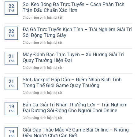
Bắn
Soi Kèo Bóng Đá Trực Tuyến – Cách Phân Tích
–
Trí
22
Cá
Trải
Trận Đấu Chuẩn Xác Hơn
Hiện
Th5
Ăn
Nghiệm
Đại
ở
Chức năng bình luận bị tắt
Xu
Giải
Cho
Soi
–
Trí
Người
Kèo
Đá Gà Trực Tuyến Kịch Tính – Trải Nghiệm Giải Trí
Trải
Nhanh
22
Mới
Bóng
Nghiệm
Sôi Động Từng Giây
Gọn
Th5
Đá
Giải
Cho
ở
Chức năng bình luận bị tắt
Trực
Trí
Người
Đá
Tuyến
Online
Mới
Gà
Máy Đánh Bạc Trực Tuyến – Xu Hướng Giải Trí
–
Vui
21
Trực
Cách
Quay Thưởng Hiện Đại
Nhộn
Th5
Tuyến
Phân
Và
ở
Chức năng bình luận bị tắt
Kịch
Tích
Hấp
Máy
Tính
Trận
Dẫn
Đánh
Slot Jackpot Hấp Dẫn – Điểm Nhấn Kịch Tính
–
Đấu
21
Bạc
Trải
Trong Thế Giới Game Quay Thưởng
Chuẩn
Th5
Trực
Nghiệm
Xác
ở
Chức năng bình luận bị tắt
Tuyến
Giải
Hơn
Slot
–
Trí
Jackpot
Bắn Cá Giải Trí Nhận Thưởng Lớn – Trải Nghiệm
Xu
Sôi
19
Hấp
Hướng
Đại Dương Sôi Động Cho Người Chơi Online
Động
Th5
Dẫn
Giải
Từng
ở
Chức năng bình luận bị tắt
–
Trí
Giây
Bắn
Điểm
Quay
Cá
Giải Đáp Thắc Mắc Về Game Bài Online – Những
Nhấn
Thưởng
19
Giải
Kịch
Điều Người Chơi Cần Biết
Hiện
Th5