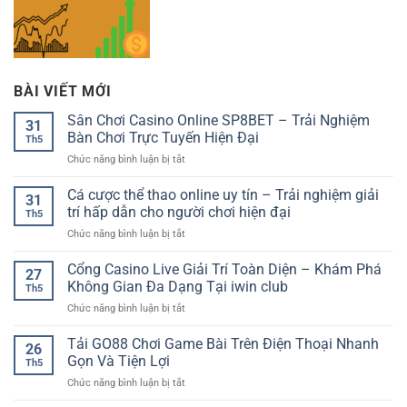
BÀI VIẾT MỚI
Sân Chơi Casino Online SP8BET – Trải Nghiệm
31
Bàn Chơi Trực Tuyến Hiện Đại
Th5
ở
Chức năng bình luận bị tắt
Sân
Chơi
Cá cược thể thao online uy tín – Trải nghiệm giải
31
Casino
trí hấp dẫn cho người chơi hiện đại
Th5
Online
ở
Chức năng bình luận bị tắt
SP8BET
Cá
–
cược
Cổng Casino Live Giải Trí Toàn Diện – Khám Phá
Trải
27
thể
Nghiệm
Không Gian Đa Dạng Tại iwin club
Th5
thao
Bàn
ở
Chức năng bình luận bị tắt
online
Chơi
Cổng
uy
Trực
Casino
Tải GO88 Chơi Game Bài Trên Điện Thoại Nhanh
tín
Tuyến
26
Live
–
Gọn Và Tiện Lợi
Hiện
Th5
Giải
Trải
Đại
ở
Chức năng bình luận bị tắt
Trí
nghiệm
Tải
Toàn
giải