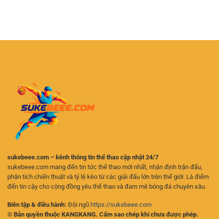
Thế
Đáp
Lớn
Giới
Thắc
–
Game
Mắc
Trải
Quay
Về
Nghiệm
Thưởng
Game
Đại
Bài
Dương
Online
Sôi
–
Động
Những
Cho
Điều
Người
Người
Chơi
Chơi
Online
Cần
Biết
sukebeee.com – kênh thông tin thể thao cập nhật 24/7
sukebeee.com mang đến tin tức thể thao mới nhất, nhận định trận đấu,
phân tích chiến thuật và tỷ lệ kèo từ các giải đấu lớn trên thế giới. Là điểm
đến tin cậy cho cộng đồng yêu thể thao và đam mê bóng đá chuyên sâu.
Biên tập & điều hành:
Đội ngũ
https://sukebeee.com
© Bản quyền thuộc KANGKANG. Cấm sao chép khi chưa được phép.