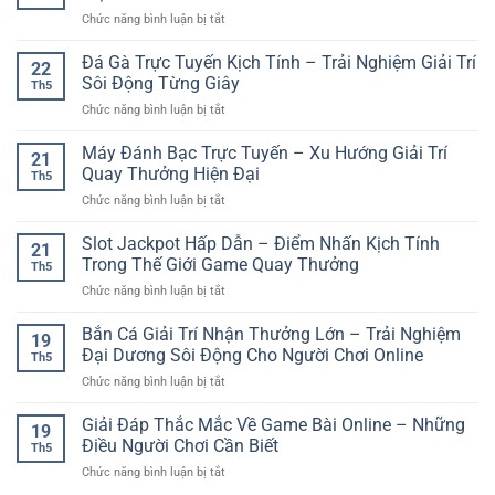
Ăn
Nghiệm
Đại
ở
Chức năng bình luận bị tắt
Xu
Giải
Cho
Soi
–
Trí
Người
Kèo
Đá Gà Trực Tuyến Kịch Tính – Trải Nghiệm Giải Trí
Trải
Nhanh
22
Mới
Bóng
Nghiệm
Sôi Động Từng Giây
Gọn
Th5
Đá
Giải
Cho
ở
Chức năng bình luận bị tắt
Trực
Trí
Người
Đá
Tuyến
Online
Mới
Gà
Máy Đánh Bạc Trực Tuyến – Xu Hướng Giải Trí
–
Vui
21
Trực
Cách
Quay Thưởng Hiện Đại
Nhộn
Th5
Tuyến
Phân
Và
ở
Chức năng bình luận bị tắt
Kịch
Tích
Hấp
Máy
Tính
Trận
Dẫn
Đánh
Slot Jackpot Hấp Dẫn – Điểm Nhấn Kịch Tính
–
Đấu
21
Bạc
Trải
Trong Thế Giới Game Quay Thưởng
Chuẩn
Th5
Trực
Nghiệm
Xác
ở
Chức năng bình luận bị tắt
Tuyến
Giải
Hơn
Slot
–
Trí
Jackpot
Bắn Cá Giải Trí Nhận Thưởng Lớn – Trải Nghiệm
Xu
Sôi
19
Hấp
Hướng
Đại Dương Sôi Động Cho Người Chơi Online
Động
Th5
Dẫn
Giải
Từng
ở
Chức năng bình luận bị tắt
–
Trí
Giây
Bắn
Điểm
Quay
Cá
Giải Đáp Thắc Mắc Về Game Bài Online – Những
Nhấn
Thưởng
19
Giải
Kịch
Điều Người Chơi Cần Biết
Hiện
Th5
Trí
Tính
Đại
ở
Chức năng bình luận bị tắt
Nhận
Trong
Giải
Thưởng