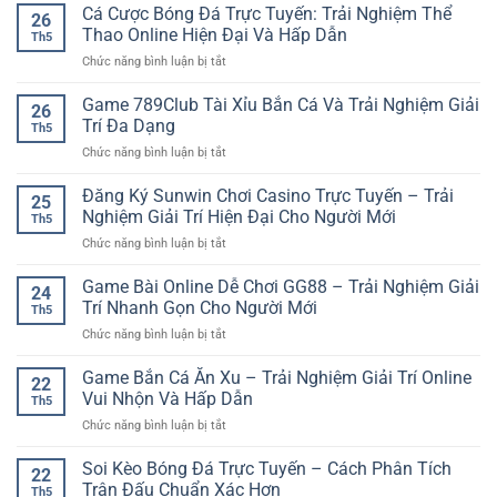
GO88
Cá Cược Bóng Đá Trực Tuyến: Trải Nghiệm Thể
Diện
trí
26
Chơi
–
Thao Online Hiện Đại Và Hấp Dẫn
hấp
Th5
Game
Khám
dẫn
ở
Chức năng bình luận bị tắt
Bài
Phá
cho
Cá
Trên
Không
người
Cược
Game 789Club Tài Xỉu Bắn Cá Và Trải Nghiệm Giải
Điện
Gian
26
chơi
Bóng
Thoại
Trí Đa Dạng
Đa
hiện
Th5
Đá
Nhanh
Dạng
đại
ở
Chức năng bình luận bị tắt
Trực
Gọn
Tại
Game
Tuyến:
Và
iwin
789Club
Đăng Ký Sunwin Chơi Casino Trực Tuyến – Trải
Trải
Tiện
25
club
Tài
Nghiệm
Nghiệm Giải Trí Hiện Đại Cho Người Mới
Lợi
Th5
Xỉu
Thể
ở
Chức năng bình luận bị tắt
Bắn
Thao
Đăng
Cá
Online
Ký
Game Bài Online Dễ Chơi GG88 – Trải Nghiệm Giải
Và
Hiện
24
Sunwin
Trải
Trí Nhanh Gọn Cho Người Mới
Đại
Th5
Chơi
Nghiệm
Và
ở
Chức năng bình luận bị tắt
Casino
Giải
Hấp
Game
Trực
Trí
Dẫn
Bài
Game Bắn Cá Ăn Xu – Trải Nghiệm Giải Trí Online
Tuyến
Đa
22
Online
–
Vui Nhộn Và Hấp Dẫn
Dạng
Th5
Dễ
Trải
ở
Chức năng bình luận bị tắt
Chơi
Nghiệm
Game
GG88
Giải
Bắn
Soi Kèo Bóng Đá Trực Tuyến – Cách Phân Tích
–
Trí
22
Cá
Trải
Trận Đấu Chuẩn Xác Hơn
Hiện
Th5