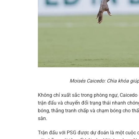
Moisés Caicedo: Chìa khóa giú
Không chỉ xuất sắc trong phòng ngự, Caicedo 
trận đấu và chuyển đổi trạng thái nhanh chón
bóng, thắng tranh chấp và chạm bóng cho thấ
sân.
Trận đấu với PSG được dự đoán là một cuộc ch