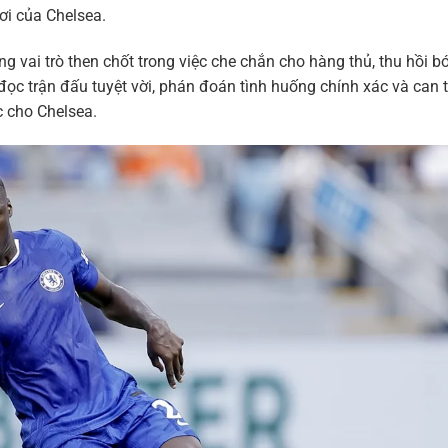
hơi của Chelsea.
óng vai trò then chốt trong việc che chắn cho hàng thủ, thu hồi b
ọc trận đấu tuyệt vời, phán đoán tình huống chính xác và can 
c cho Chelsea.