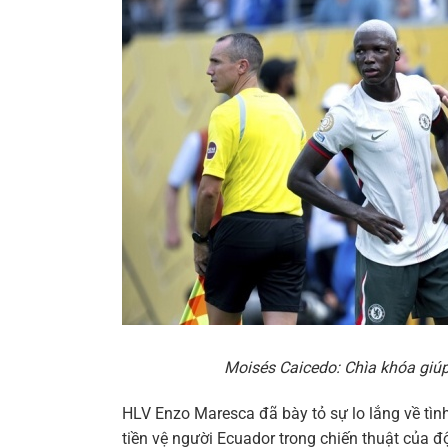
Moisés Caicedo: Chìa khóa giú
HLV Enzo Maresca đã bày tỏ sự lo lắng về tìn
tiền vệ người Ecuador trong chiến thuật của đ