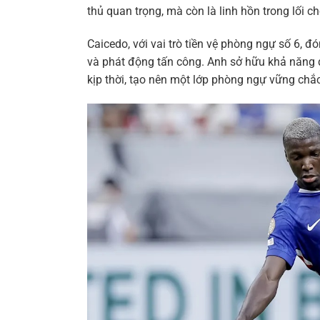
thủ quan trọng, mà còn là linh hồn trong lối c
Caicedo, với vai trò tiền vệ phòng ngự số 6, đ
và phát động tấn công. Anh sở hữu khả năng đ
kịp thời, tạo nên một lớp phòng ngự vững chắ