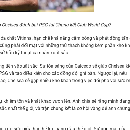
p Chelsea đánh bại PSG tại Chung kết Club World Cup?
hóa chặt Vitinha, hạn chế khả năng cầm bóng và phát động tấn
h cũng phải đối mặt với những thử thách không kém phần khó k
sở hữu kỹ thuật cá nhân xuất sắc.
ng tiền vệ xuất sắc. Sự tỏa sáng của Caicedo sẽ giúp Chelsea k
PSG và tạo điều kiện cho các đồng đội ghi bàn. Ngược lại, nếu
o, Chelsea sẽ gặp nhiều khó khăn trong việc đối phó với sức 
ự khiêm tốn và khát khao vươn lên. Anh chia sẻ rằng mình đan
sắc nhất thế giới, và trận chung kết là cơ hội vàng để anh chứn
c đọ sức giữa hai thế lực hàng đầu thế giới. Sự góp mặt của