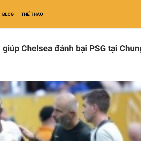
BLOG
THỂ THAO
 giúp Chelsea đánh bại PSG tại Chun