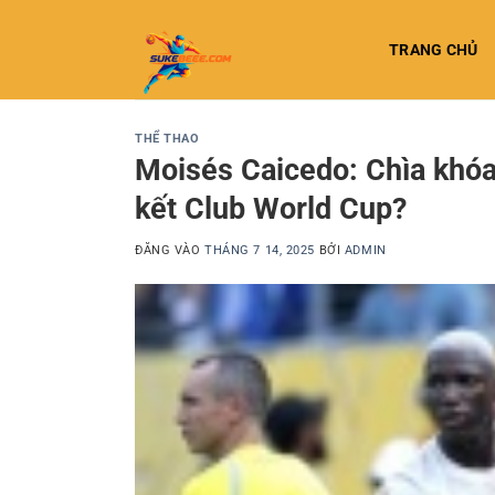
Bỏ
qua
TRANG CHỦ
nội
dung
THỂ THAO
Moisés Caicedo: Chìa khóa
kết Club World Cup?
ĐĂNG VÀO
THÁNG 7 14, 2025
BỞI
ADMIN