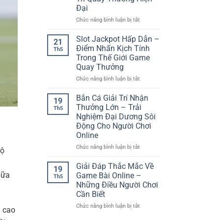
Kịch
Trận
Đại
Tính
Đấu
–
Chuẩn
ở
Chức năng bình luận bị tắt
Trải
Xác
Máy
Nghiệm
Hơn
Đánh
Slot Jackpot Hấp Dẫn –
21
Giải
Bạc
Điểm Nhấn Kịch Tính
Th5
Trí
Trực
Trong Thế Giới Game
Sôi
Tuyến
Quay Thưởng
Động
–
Từng
Xu
ở
Chức năng bình luận bị tắt
Giây
Hướng
Slot
Giải
Jackpot
Bắn Cá Giải Trí Nhận
19
Trí
Hấp
Thưởng Lớn – Trải
Th5
Quay
Dẫn
Nghiệm Đại Dương Sôi
Thưởng
–
Động Cho Người Chơi
Hiện
Điểm
Online
Đại
Nhấn
Kịch
ở
Chức năng bình luận bị tắt
độ
Tính
Bắn
Trong
Cá
Giải Đáp Thắc Mắc Về
19
Thế
Giải
iữa
Game Bài Online –
Th5
Giới
Trí
Những Điều Người Chơi
Game
Nhận
Cần Biết
Quay
Thưởng
Thưởng
Lớn
ở
Chức năng bình luận bị tắt
g cao
–
Giải