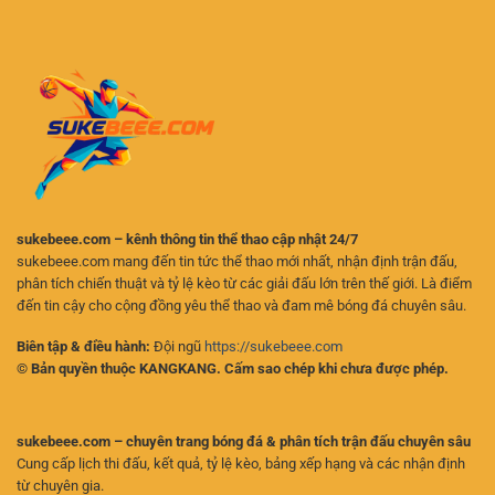
Online
Sôi
–
Động
Những
Cho
Điều
Người
Người
Chơi
Chơi
Online
Cần
Biết
sukebeee.com – kênh thông tin thể thao cập nhật 24/7
sukebeee.com mang đến tin tức thể thao mới nhất, nhận định trận đấu,
phân tích chiến thuật và tỷ lệ kèo từ các giải đấu lớn trên thế giới. Là điểm
đến tin cậy cho cộng đồng yêu thể thao và đam mê bóng đá chuyên sâu.
Biên tập & điều hành:
Đội ngũ
https://sukebeee.com
© Bản quyền thuộc KANGKANG. Cấm sao chép khi chưa được phép.
sukebeee.com – chuyên trang bóng đá & phân tích trận đấu chuyên sâu
Cung cấp lịch thi đấu, kết quả, tỷ lệ kèo, bảng xếp hạng và các nhận định
từ chuyên gia.