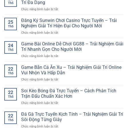
Bóng
Thoại
Trí Đa Dạng
Đa
hiện
Th5
Đá
Nhanh
Dạng
đại
ở
Chức năng bình luận bị tắt
Trực
Gọn
Tại
Game
Tuyến:
Và
iwin
789Club
Đăng Ký Sunwin Chơi Casino Trực Tuyến – Trải
Trải
Tiện
25
club
Tài
Nghiệm
Nghiệm Giải Trí Hiện Đại Cho Người Mới
Lợi
Th5
Xỉu
Thể
ở
Chức năng bình luận bị tắt
Bắn
Thao
Đăng
Cá
Online
Ký
Game Bài Online Dễ Chơi GG88 – Trải Nghiệm Giải
Và
Hiện
24
Sunwin
Trải
Trí Nhanh Gọn Cho Người Mới
Đại
Th5
Chơi
Nghiệm
Và
ở
Chức năng bình luận bị tắt
Casino
Giải
Hấp
Game
Trực
Trí
Dẫn
Bài
Game Bắn Cá Ăn Xu – Trải Nghiệm Giải Trí Online
Tuyến
Đa
22
Online
–
Vui Nhộn Và Hấp Dẫn
Dạng
Th5
Dễ
Trải
ở
Chức năng bình luận bị tắt
Chơi
Nghiệm
Game
GG88
Giải
Bắn
Soi Kèo Bóng Đá Trực Tuyến – Cách Phân Tích
–
Trí
22
Cá
Trải
Trận Đấu Chuẩn Xác Hơn
Hiện
Th5
Ăn
Nghiệm
Đại
ở
Chức năng bình luận bị tắt
Xu
Giải
Cho
Soi
–
Trí
Người
Kèo
Đá Gà Trực Tuyến Kịch Tính – Trải Nghiệm Giải Trí
Trải
Nhanh
22
Mới
Bóng
Nghiệm
Sôi Động Từng Giây
Gọn
Th5
Đá
Giải
Cho
ở
Chức năng bình luận bị tắt
Trực
Trí