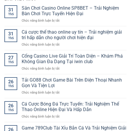
Sân Chơi Casino Online SP8BET – Trải Nghiệm
31
Bàn Chơi Trực Tuyến Hiện Đại
Th5
ở
Chức năng bình luận bị tắt
Sân
Chơi
Cá cược thể thao online uy tín – Trải nghiệm giải
31
Casino
trí hấp dẫn cho người chơi hiện đại
Th5
Online
ở
Chức năng bình luận bị tắt
SP8BET
Cá
–
cược
Cổng Casino Live Giải Trí Toàn Diện – Khám Phá
Trải
27
thể
Nghiệm
Không Gian Đa Dạng Tại iwin club
Th5
thao
Bàn
ở
Chức năng bình luận bị tắt
online
Chơi
Cổng
uy
Trực
Casino
Tải GO88 Chơi Game Bài Trên Điện Thoại Nhanh
tín
Tuyến
26
Live
–
Gọn Và Tiện Lợi
Hiện
Th5
Giải
Trải
Đại
ở
Chức năng bình luận bị tắt
Trí
nghiệm
Tải
Toàn
giải
GO88
Cá Cược Bóng Đá Trực Tuyến: Trải Nghiệm Thể
Diện
trí
26
Chơi
–
Thao Online Hiện Đại Và Hấp Dẫn
hấp
Th5
Game
Khám
dẫn
ở
Chức năng bình luận bị tắt
Bài
Phá
cho
Cá
Trên
Không
người
Cược
Game 789Club Tài Xỉu Bắn Cá Và Trải Nghiệm Giải
Điện
Gian
26
chơi