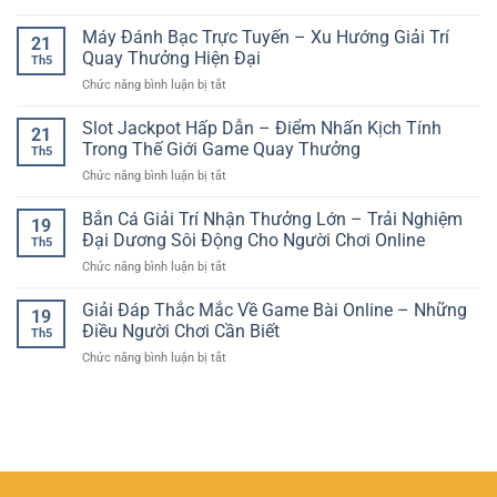
Người
Đá
Tuyến
Online
Mới
Gà
Máy Đánh Bạc Trực Tuyến – Xu Hướng Giải Trí
–
Vui
21
Trực
Cách
Quay Thưởng Hiện Đại
Nhộn
Th5
Tuyến
Phân
Và
ở
Chức năng bình luận bị tắt
Kịch
Tích
Hấp
Máy
Tính
Trận
Dẫn
Đánh
Slot Jackpot Hấp Dẫn – Điểm Nhấn Kịch Tính
–
Đấu
21
Bạc
Trải
Trong Thế Giới Game Quay Thưởng
Chuẩn
Th5
Trực
Nghiệm
Xác
ở
Chức năng bình luận bị tắt
Tuyến
Giải
Hơn
Slot
–
Trí
Jackpot
Bắn Cá Giải Trí Nhận Thưởng Lớn – Trải Nghiệm
Xu
Sôi
19
Hấp
Hướng
Đại Dương Sôi Động Cho Người Chơi Online
Động
Th5
Dẫn
Giải
Từng
ở
Chức năng bình luận bị tắt
–
Trí
Giây
Bắn
Điểm
Quay
Cá
Giải Đáp Thắc Mắc Về Game Bài Online – Những
Nhấn
Thưởng
19
Giải
Kịch
Điều Người Chơi Cần Biết
Hiện
Th5
Trí
Tính
Đại
ở
Chức năng bình luận bị tắt
Nhận
Trong
Giải
Thưởng
Thế
Đáp
Lớn
Giới
Thắc
–
Game
Mắc
Trải
Quay
Về
Nghiệm
Thưởng
Game
Đại
Bài
Dương