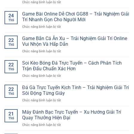
ở
Chức năng bình luận bị tắt
Bắn
Thao
Đăng
Cá
Online
Ký
Game Bài Online Dễ Chơi GG88 – Trải Nghiệm Giải
Và
Hiện
24
Sunwin
Trải
Trí Nhanh Gọn Cho Người Mới
Đại
Th5
Chơi
Nghiệm
Và
ở
Chức năng bình luận bị tắt
Casino
Giải
Hấp
Game
Trực
Trí
Dẫn
Bài
Game Bắn Cá Ăn Xu – Trải Nghiệm Giải Trí Online
Tuyến
Đa
22
Online
–
Vui Nhộn Và Hấp Dẫn
Dạng
Th5
Dễ
Trải
ở
Chức năng bình luận bị tắt
Chơi
Nghiệm
Game
GG88
Giải
Bắn
Soi Kèo Bóng Đá Trực Tuyến – Cách Phân Tích
–
Trí
22
Cá
Trải
Trận Đấu Chuẩn Xác Hơn
Hiện
Th5
Ăn
Nghiệm
Đại
ở
Chức năng bình luận bị tắt
Xu
Giải
Cho
Soi
–
Trí
Người
Kèo
Đá Gà Trực Tuyến Kịch Tính – Trải Nghiệm Giải Trí
Trải
Nhanh
22
Mới
Bóng
Nghiệm
Sôi Động Từng Giây
Gọn
Th5
Đá
Giải
Cho
ở
Chức năng bình luận bị tắt
Trực
Trí
Người
Đá
Tuyến
Online
Mới
Gà
Máy Đánh Bạc Trực Tuyến – Xu Hướng Giải Trí
–
Vui
21
Trực
Cách
Quay Thưởng Hiện Đại
Nhộn
Th5
Tuyến
Phân
Và
ở
Chức năng bình luận bị tắt
Kịch
Tích
Hấp
Máy
Tính
Trận
Dẫn