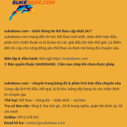
Cần
Biết
sukebeee.com – kênh thông tin thể thao cập nhật 24/7
sukebeee.com mang đến tin tức thể thao mới nhất, nhận định trận đấu,
phân tích chiến thuật và tỷ lệ kèo từ các giải đấu lớn trên thế giới. Là điểm
đến tin cậy cho cộng đồng yêu thể thao và đam mê bóng đá chuyên sâu.
Biên tập & điều hành:
Đội ngũ
https://sukebeee.com
© Bản quyền thuộc KANGKANG. Cấm sao chép khi chưa được phép.
sukebeee.com – chuyên trang bóng đá & phân tích trận đấu chuyên sâu
Cung cấp lịch thi đấu, kết quả, tỷ lệ kèo, bảng xếp hạng và các nhận định
từ chuyên gia.
Thể loại:
thể thao – bóng đá – nhận định – soi kèo
Trụ sở làm việc:
tầng 3, tòa nhà gic, 33 lê trung nghĩa, quận tân bình, tp. hồ
chí minh
Hotline:
0912.678.931
Email hỗ trợ:
contact@sukebeee.com