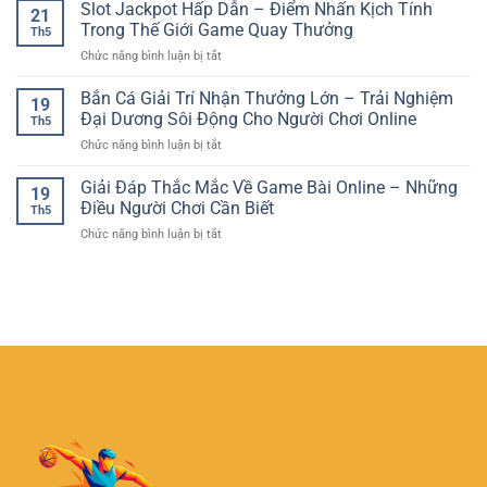
Đánh
Slot Jackpot Hấp Dẫn – Điểm Nhấn Kịch Tính
–
Đấu
21
Bạc
Trải
Trong Thế Giới Game Quay Thưởng
Chuẩn
Th5
Trực
Nghiệm
Xác
ở
Chức năng bình luận bị tắt
Tuyến
Giải
Hơn
Slot
–
Trí
Jackpot
Bắn Cá Giải Trí Nhận Thưởng Lớn – Trải Nghiệm
Xu
Sôi
19
Hấp
Hướng
Đại Dương Sôi Động Cho Người Chơi Online
Động
Th5
Dẫn
Giải
Từng
ở
Chức năng bình luận bị tắt
–
Trí
Giây
Bắn
Điểm
Quay
Cá
Giải Đáp Thắc Mắc Về Game Bài Online – Những
Nhấn
Thưởng
19
Giải
Kịch
Điều Người Chơi Cần Biết
Hiện
Th5
Trí
Tính
Đại
ở
Chức năng bình luận bị tắt
Nhận
Trong
Giải
Thưởng
Thế
Đáp
Lớn
Giới
Thắc
–
Game
Mắc
Trải
Quay
Về
Nghiệm
Thưởng
Game
Đại
Bài
Dương
Online
Sôi
–
Động
Những
Cho
Điều
Người
Người
Chơi
Chơi
Online