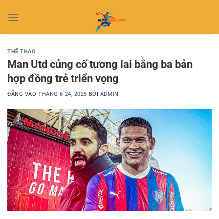
Bỏ
qua
nội
dung
THỂ THAO
Man Utd củng cố tương lai bằng ba bản
hợp đồng trẻ triển vọng
ĐĂNG VÀO
THÁNG 6 24, 2025
BỞI
ADMIN