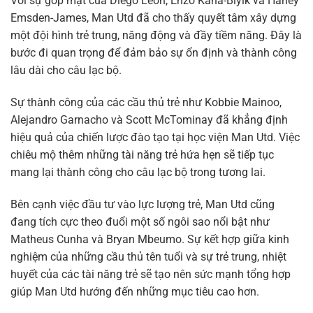
Với sự góp mặt của Diego Leon, Enzo Kana-Biyik và Harley
Emsden-James, Man Utd đã cho thấy quyết tâm xây dựng
một đội hình trẻ trung, năng động và đầy tiềm năng. Đây là
bước đi quan trọng để đảm bảo sự ổn định và thành công
lâu dài cho câu lạc bộ.
Sự thành công của các cầu thủ trẻ như Kobbie Mainoo,
Alejandro Garnacho và Scott McTominay đã khẳng định
hiệu quả của chiến lược đào tạo tại học viện Man Utd. Việc
chiêu mộ thêm những tài năng trẻ hứa hẹn sẽ tiếp tục
mang lại thành công cho câu lạc bộ trong tương lai.
Bên cạnh việc đầu tư vào lực lượng trẻ, Man Utd cũng
đang tích cực theo đuổi một số ngôi sao nổi bật như
Matheus Cunha và Bryan Mbeumo. Sự kết hợp giữa kinh
nghiệm của những cầu thủ tên tuổi và sự trẻ trung, nhiệt
huyết của các tài năng trẻ sẽ tạo nên sức mạnh tổng hợp
giúp Man Utd hướng đến những mục tiêu cao hơn.