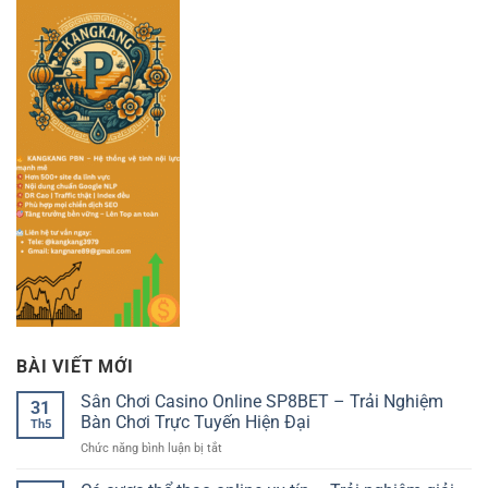
BÀI VIẾT MỚI
Sân Chơi Casino Online SP8BET – Trải Nghiệm
31
Bàn Chơi Trực Tuyến Hiện Đại
Th5
ở
Chức năng bình luận bị tắt
Sân
Chơi