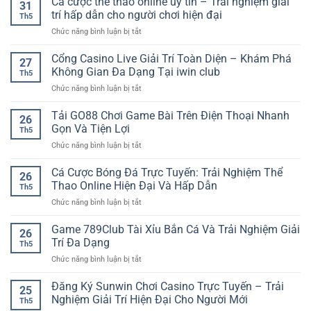
Cá cược thể thao online uy tín – Trải nghiệm giải
31
Casino
trí hấp dẫn cho người chơi hiện đại
Th5
Online
ở
Chức năng bình luận bị tắt
SP8BET
Cá
–
cược
Cổng Casino Live Giải Trí Toàn Diện – Khám Phá
Trải
27
thể
Nghiệm
Không Gian Đa Dạng Tại iwin club
Th5
thao
Bàn
ở
Chức năng bình luận bị tắt
online
Chơi
Cổng
uy
Trực
Casino
Tải GO88 Chơi Game Bài Trên Điện Thoại Nhanh
tín
Tuyến
26
Live
–
Gọn Và Tiện Lợi
Hiện
Th5
Giải
Trải
Đại
ở
Chức năng bình luận bị tắt
Trí
nghiệm
Tải
Toàn
giải
GO88
Cá Cược Bóng Đá Trực Tuyến: Trải Nghiệm Thể
Diện
trí
26
Chơi
–
Thao Online Hiện Đại Và Hấp Dẫn
hấp
Th5
Game
Khám
dẫn
ở
Chức năng bình luận bị tắt
Bài
Phá
cho
Cá
Trên
Không
người
Cược
Game 789Club Tài Xỉu Bắn Cá Và Trải Nghiệm Giải
Điện
Gian
26
chơi
Bóng
Thoại
Trí Đa Dạng
Đa
hiện
Th5
Đá
Nhanh
Dạng
đại
ở
Chức năng bình luận bị tắt
Trực
Gọn
Tại
Game
Tuyến:
Và
iwin
789Club
Đăng Ký Sunwin Chơi Casino Trực Tuyến – Trải
Trải
Tiện
25
club
Tài
Nghiệm
Nghiệm Giải Trí Hiện Đại Cho Người Mới
Lợi
Th5
Xỉu
Thể