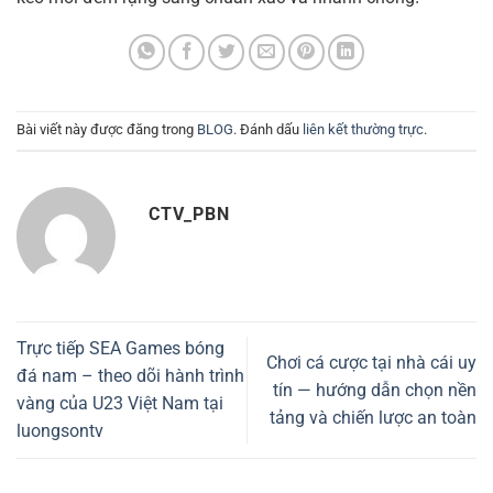
Bài viết này được đăng trong
BLOG
. Đánh dấu
liên kết thường trực
.
CTV_PBN
Trực tiếp SEA Games bóng
Chơi cá cược tại nhà cái uy
đá nam – theo dõi hành trình
tín — hướng dẫn chọn nền
vàng của U23 Việt Nam tại
tảng và chiến lược an toàn
luongsontv