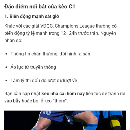
Đặc điểm nổi bật của kèo C1
1. Biến động mạnh sát giờ
Khác với các giải VĐQG, Champions League thường có
biến động tỷ lệ mạnh trong 12–24h trước trận. Nguyên
nhân do:
Thông tin chấn thương, đội hình ra sân
Áp lực từ truyền thông
Tâm lý thi đấu do lượt đi/lượt về
Bạn cần cập nhật
kèo nhà cái hôm nay
liên tục để tránh rơi
vào bẫy hoặc bỏ lỡ kèo “thơm”.