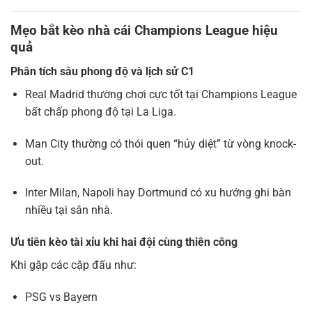
Mẹo bắt kèo nhà cái Champions League hiệu
quả
Phân tích sâu phong độ và lịch sử C1
Real Madrid thường chơi cực tốt tại Champions League
bất chấp phong độ tại La Liga.
Man City thường có thói quen “hủy diệt” từ vòng knock-
out.
Inter Milan, Napoli hay Dortmund có xu hướng ghi bàn
nhiều tại sân nhà.
Ưu tiên kèo tài xỉu khi hai đội cùng thiên công
Khi gặp các cặp đấu như:
PSG vs Bayern