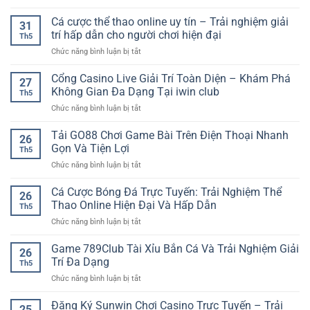
Sân
Chơi
Cá cược thể thao online uy tín – Trải nghiệm giải
31
Casino
trí hấp dẫn cho người chơi hiện đại
Th5
Online
ở
Chức năng bình luận bị tắt
SP8BET
Cá
–
cược
Cổng Casino Live Giải Trí Toàn Diện – Khám Phá
Trải
27
thể
Nghiệm
Không Gian Đa Dạng Tại iwin club
Th5
thao
Bàn
ở
Chức năng bình luận bị tắt
online
Chơi
Cổng
uy
Trực
Casino
Tải GO88 Chơi Game Bài Trên Điện Thoại Nhanh
tín
Tuyến
26
Live
–
Gọn Và Tiện Lợi
Hiện
Th5
Giải
Trải
Đại
ở
Chức năng bình luận bị tắt
Trí
nghiệm
Tải
Toàn
giải
GO88
Cá Cược Bóng Đá Trực Tuyến: Trải Nghiệm Thể
Diện
trí
26
Chơi
–
Thao Online Hiện Đại Và Hấp Dẫn
hấp
Th5
Game
Khám
dẫn
ở
Chức năng bình luận bị tắt
Bài
Phá
cho
Cá
Trên
Không
người
Cược
Game 789Club Tài Xỉu Bắn Cá Và Trải Nghiệm Giải
Điện
Gian
26
chơi
Bóng
Thoại
Trí Đa Dạng
Đa
hiện
Th5
Đá
Nhanh
Dạng
đại
ở
Chức năng bình luận bị tắt
Trực
Gọn
Tại
Game
Tuyến:
Và
iwin
789Club
Đăng Ký Sunwin Chơi Casino Trực Tuyến – Trải
Trải
Tiện
25
club