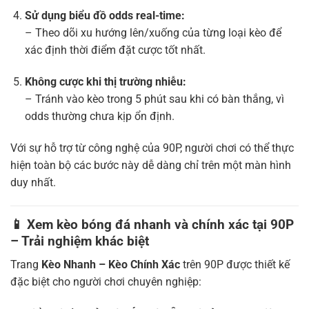
Sử dụng biểu đồ odds real-time:
– Theo dõi xu hướng lên/xuống của từng loại kèo để
xác định thời điểm đặt cược tốt nhất.
Không cược khi thị trường nhiễu:
– Tránh vào kèo trong 5 phút sau khi có bàn thắng, vì
odds thường chưa kịp ổn định.
Với sự hỗ trợ từ công nghệ của 90P, người chơi có thể thực
hiện toàn bộ các bước này dễ dàng chỉ trên một màn hình
duy nhất.
📱
Xem kèo bóng đá nhanh và chính xác tại 90P
– Trải nghiệm khác biệt
Trang
Kèo Nhanh – Kèo Chính Xác
trên 90P được thiết kế
đặc biệt cho người chơi chuyên nghiệp: