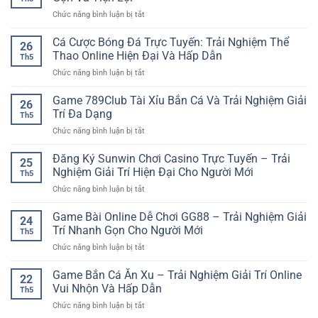
Giải
Trải
Đại
ở
Chức năng bình luận bị tắt
Trí
nghiệm
Tải
Toàn
giải
GO88
Cá Cược Bóng Đá Trực Tuyến: Trải Nghiệm Thể
Diện
trí
26
Chơi
–
Thao Online Hiện Đại Và Hấp Dẫn
hấp
Th5
Game
Khám
dẫn
ở
Chức năng bình luận bị tắt
Bài
Phá
cho
Cá
Trên
Không
người
Cược
Game 789Club Tài Xỉu Bắn Cá Và Trải Nghiệm Giải
Điện
Gian
26
chơi
Bóng
Thoại
Trí Đa Dạng
Đa
hiện
Th5
Đá
Nhanh
Dạng
đại
ở
Chức năng bình luận bị tắt
Trực
Gọn
Tại
Game
Tuyến:
Và
iwin
789Club
Đăng Ký Sunwin Chơi Casino Trực Tuyến – Trải
Trải
Tiện
25
club
Tài
Nghiệm
Nghiệm Giải Trí Hiện Đại Cho Người Mới
Lợi
Th5
Xỉu
Thể
ở
Chức năng bình luận bị tắt
Bắn
Thao
Đăng
Cá
Online
Ký
Game Bài Online Dễ Chơi GG88 – Trải Nghiệm Giải
Và
Hiện
24
Sunwin
Trải
Trí Nhanh Gọn Cho Người Mới
Đại
Th5
Chơi
Nghiệm
Và
ở
Chức năng bình luận bị tắt
Casino
Giải
Hấp
Game
Trực
Trí
Dẫn
Bài
Game Bắn Cá Ăn Xu – Trải Nghiệm Giải Trí Online
Tuyến
Đa
22
Online
–
Vui Nhộn Và Hấp Dẫn
Dạng
Th5
Dễ
Trải
ở
Chức năng bình luận bị tắt
Chơi
Nghiệm
Game