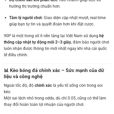
hướng thị trường chuẩn hơn.
Tâm lý người chơi:
Giao diện cập nhật mượt, real-time
giúp bạn tự tin và quyết đoán hơn khi đặt cược.
90P là một trong số ít nền tảng tại Việt Nam sử dụng
hệ
thống cập nhật tự động mỗi 2–3 giây
, đảm bảo người chơi
luôn nhận được thông tin mới nhất ngay khi nhà cái quốc
tế điều chỉnh.
📊
Kèo bóng đá chính xác – Sức mạnh của dữ
liệu và công nghệ
Ngoài tốc độ, độ
chính xác
là yếu tố sống còn trong soi
kèo.
Một sai lệch nhỏ trong odds, dù chỉ 0.05, cũng có thể làm
thay đổi hoàn toàn lợi nhuận của người chơi.