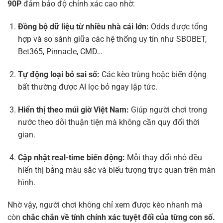
90P
đảm bảo độ chính xác cao nhờ:
Đồng bộ dữ liệu từ nhiều nhà cái lớn:
Odds được tổng
hợp và so sánh giữa các hệ thống uy tín như SBOBET,
Bet365, Pinnacle, CMD…
Tự động loại bỏ sai số:
Các kèo trùng hoặc biến động
bất thường được AI lọc bỏ ngay lập tức.
Hiển thị theo múi giờ Việt Nam:
Giúp người chơi trong
nước theo dõi thuận tiện mà không cần quy đổi thời
gian.
Cập nhật real-time biến động:
Mỗi thay đổi nhỏ đều
hiển thị bằng màu sắc và biểu tượng trực quan trên màn
hình.
Nhờ vậy, người chơi không chỉ xem được kèo nhanh mà
còn
chắc chắn về tính chính xác tuyệt đối của từng con số.