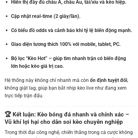
Hiển thị đầy đủ châu Á, châu Âu, tài/xỉu và kèo hiệp.
Cập nhật real-time (2 giây/lần).
Có biểu đồ odds và cảnh báo khi tỷ lệ biến động mạnh.
Giao diện tương thích 100% với mobile, tablet, PC.
Bộ lọc “Kèo Hot” – giúp tìm nhanh trận có biến động
lớn hoặc kèo giá trị cao.
Hệ thống này không chỉ nhanh mà còn
ổn định tuyệt đối
,
không giật lag, giúp bạn bắt nhịp kèo live như đang xem
trực tiếp trận đấu.
🏆
Kết luận: Kèo bóng đá nhanh và chính xác –
Vũ khí lợi hại cho dân soi kèo chuyên nghiệp
Trong thời đại công nghệ, chiến thắng trong cá cược không