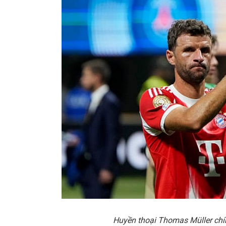
Huyền thoại Thomas Müller chí