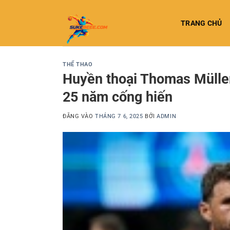
Bỏ
qua
TRANG CHỦ
nội
dung
THỂ THAO
Huyền thoại Thomas Müller
25 năm cống hiến
ĐĂNG VÀO
THÁNG 7 6, 2025
BỞI
ADMIN