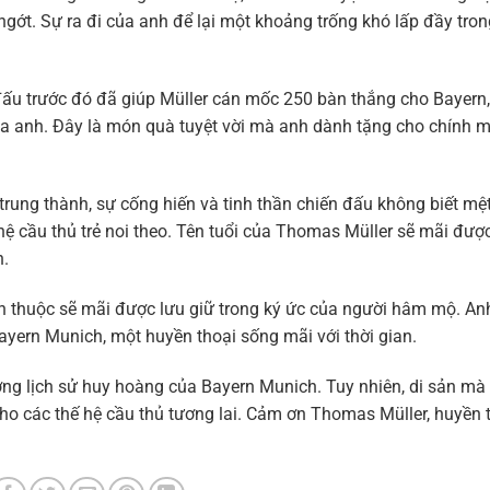
gớt. Sự ra đi của anh để lại một khoảng trống khó lấp đầy tron
đấu trước đó đã giúp Müller cán mốc 250 bàn thắng cho Bayern
ủa anh. Đây là món quà tuyệt vời mà anh dành tặng cho chính 
trung thành, sự cống hiến và tinh thần chiến đấu không biết mệ
ệ cầu thủ trẻ noi theo. Tên tuổi của Thomas Müller sẽ mãi được
h.
n thuộc sẽ mãi được lưu giữ trong ký ức của người hâm mộ. An
ayern Munich, một huyền thoại sống mãi với thời gian.
ơng lịch sử huy hoàng của Bayern Munich. Tuy nhiên, di sản mà
cho các thế hệ cầu thủ tương lai. Cảm ơn Thomas Müller, huyền 