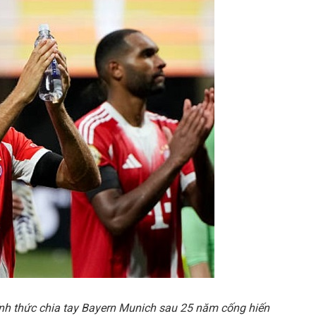
nh thức chia tay Bayern Munich sau 25 năm cống hiến