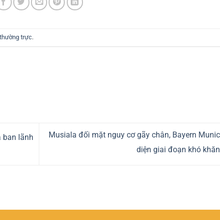
 thường trực
.
Musiala đối mặt nguy cơ gãy chân, Bayern Munic
à ban lãnh
diện giai đoạn khó khă