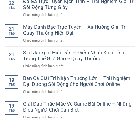
Đá Gà Trực Tuyến Kịch Tính – Trải Nghiệm Giải Trí
Trải
Nhanh
22
Mới
Bóng
Nghiệm
Sôi Động Từng Giây
Gọn
Th5
Đá
Giải
Cho
ở
Chức năng bình luận bị tắt
Trực
Trí
Người
Đá
Tuyến
Online
Mới
Gà
Máy Đánh Bạc Trực Tuyến – Xu Hướng Giải Trí
–
Vui
21
Trực
Cách
Quay Thưởng Hiện Đại
Nhộn
Th5
Tuyến
Phân
Và
ở
Chức năng bình luận bị tắt
Kịch
Tích
Hấp
Máy
Tính
Trận
Dẫn
Đánh
Slot Jackpot Hấp Dẫn – Điểm Nhấn Kịch Tính
–
Đấu
21
Bạc
Trải
Trong Thế Giới Game Quay Thưởng
Chuẩn
Th5
Trực
Nghiệm
Xác
ở
Chức năng bình luận bị tắt
Tuyến
Giải
Hơn
Slot
–
Trí
Jackpot
Bắn Cá Giải Trí Nhận Thưởng Lớn – Trải Nghiệm
Xu
Sôi
19
Hấp
Hướng
Đại Dương Sôi Động Cho Người Chơi Online
Động
Th5
Dẫn
Giải
Từng
ở
Chức năng bình luận bị tắt
–
Trí
Giây
Bắn
Điểm
Quay
Cá
Giải Đáp Thắc Mắc Về Game Bài Online – Những
Nhấn
Thưởng
19
Giải
Kịch
Điều Người Chơi Cần Biết
Hiện
Th5
Trí
Tính
Đại
ở
Chức năng bình luận bị tắt
Nhận
Trong
Giải
Thưởng
Thế
Đáp
Lớn
Giới
Thắc
–
Game
Mắc
Trải