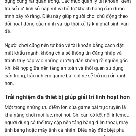
dụng cũng rất quan trọng. Các mục quản lý tài khoản, kiểm
tra số dư, lịch sử nạp rút và hỗ trợ khách hàng cần được
trình bày rõ ràng. Điều này giúp người chơi chủ động theo
dõi hoạt động của mình và kịp thời xử lý khi phát sinh vấn
đề.
Người chơi cũng nên tự bảo vệ tài khoản bằng cách đặt
mật khẩu mạnh, không chia sẻ thông tin đăng nhập và
tránh truy cập vào những đường dẫn không rõ nguồn gốc.
Khi kết hợp giữa nền tảng an toàn và thói quen sử dụng
cẩn trọng, trải nghiệm game bài online sẽ trở nên ổn định
hơn.
Trải nghiệm đa thiết bị giúp giải trí linh hoạt hơn
Một trong những ưu điểm lớn của game bài trực tuyến là
khả năng chơi mọi lúc, mọi nơi. Chỉ cần có kết nối internet,
người dùng có thể truy cập nền tảng bằng điện thoại, máy
tính bảng hoặc máy tính cá nhân. Điều này đặc biệt phù