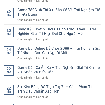
ở
Chức năng bình luận bị tắt
Bài
Phá
cho
Cá
Trên
Không
người
Cược
Game 789Club Tài Xỉu Bắn Cá Và Trải Nghiệm Giải
Điện
Gian
26
chơi
Bóng
Thoại
Trí Đa Dạng
Đa
hiện
Th5
Đá
Nhanh
Dạng
đại
ở
Chức năng bình luận bị tắt
Trực
Gọn
Tại
Game
Tuyến:
Và
iwin
789Club
Đăng Ký Sunwin Chơi Casino Trực Tuyến – Trải
Trải
Tiện
25
club
Tài
Nghiệm
Nghiệm Giải Trí Hiện Đại Cho Người Mới
Lợi
Th5
Xỉu
Thể
ở
Chức năng bình luận bị tắt
Bắn
Thao
Đăng
Cá
Online
Ký
Game Bài Online Dễ Chơi GG88 – Trải Nghiệm Giải
Và
Hiện
24
Sunwin
Trải
Trí Nhanh Gọn Cho Người Mới
Đại
Th5
Chơi
Nghiệm
Và
ở
Chức năng bình luận bị tắt
Casino
Giải
Hấp
Game
Trực
Trí
Dẫn
Bài
Game Bắn Cá Ăn Xu – Trải Nghiệm Giải Trí Online
Tuyến
Đa
22
Online
–
Vui Nhộn Và Hấp Dẫn
Dạng
Th5
Dễ
Trải
ở
Chức năng bình luận bị tắt
Chơi
Nghiệm
Game
GG88
Giải
Bắn
Soi Kèo Bóng Đá Trực Tuyến – Cách Phân Tích
–
Trí
22
Cá
Trải
Trận Đấu Chuẩn Xác Hơn
Hiện
Th5
Ăn
Nghiệm
Đại
ở
Chức năng bình luận bị tắt
Xu
Giải
Cho
Soi
–
Trí
Người
Kèo