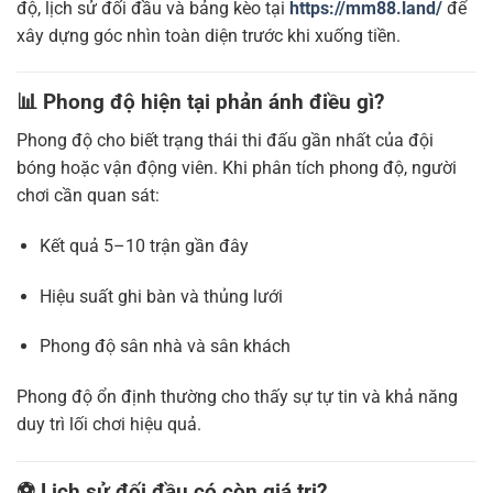
độ, lịch sử đối đầu và bảng kèo tại
https://mm88.land/
để
xây dựng góc nhìn toàn diện trước khi xuống tiền.
📊 Phong độ hiện tại phản ánh điều gì?
Phong độ cho biết trạng thái thi đấu gần nhất của đội
bóng hoặc vận động viên. Khi phân tích phong độ, người
chơi cần quan sát:
Kết quả 5–10 trận gần đây
Hiệu suất ghi bàn và thủng lưới
Phong độ sân nhà và sân khách
Phong độ ổn định thường cho thấy sự tự tin và khả năng
duy trì lối chơi hiệu quả.
⚽ Lịch sử đối đầu có còn giá trị?