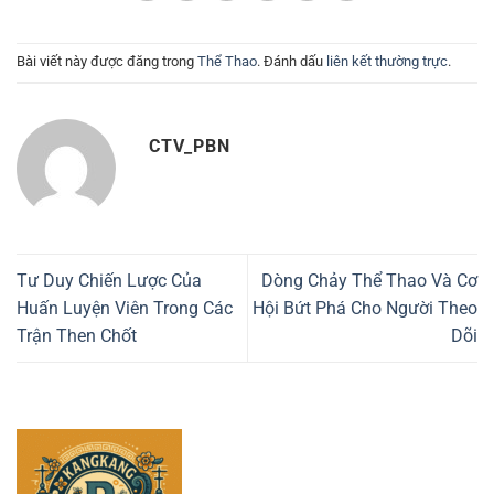
Bài viết này được đăng trong
Thể Thao
. Đánh dấu
liên kết thường trực
.
CTV_PBN
Tư Duy Chiến Lược Của
Dòng Chảy Thể Thao Và Cơ
Huấn Luyện Viên Trong Các
Hội Bứt Phá Cho Người Theo
Trận Then Chốt
Dõi