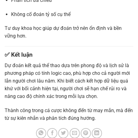
Phân tích đa chiều
Không cố đoán tỷ số cụ thể
Tư duy khoa học giúp dự đoán trở nên ổn định và bền
vững hơn.
✅ Kết luận
Dự đoán kết quả thể thao dựa trên phong độ và lịch sử là
phương pháp có tính logic cao, phù hợp cho cả người mới
lẫn người chơi lâu năm. Khi biết cách kết hợp dữ liệu quá
khứ với bối cảnh hiện tại, người chơi sẽ hạn chế rủi ro và
nâng cao độ chính xác trong mỗi lựa chọn.
Thành công trong cá cược không đến từ may mắn, mà đến
từ sự kiên nhẫn và phân tích đúng hướng.