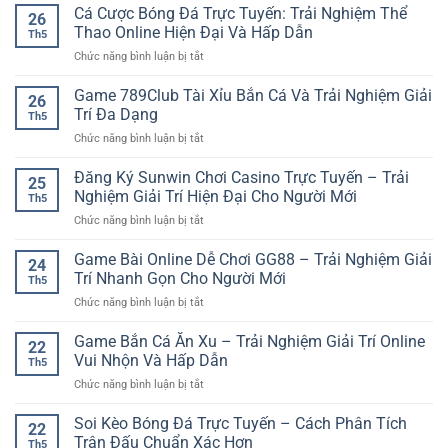
GO88
Cá Cược Bóng Đá Trực Tuyến: Trải Nghiệm Thể
Diện
trí
26
Chơi
–
Thao Online Hiện Đại Và Hấp Dẫn
hấp
Th5
Game
Khám
dẫn
ở
Chức năng bình luận bị tắt
Bài
Phá
cho
Cá
Trên
Không
người
Cược
Game 789Club Tài Xỉu Bắn Cá Và Trải Nghiệm Giải
Điện
Gian
26
chơi
Bóng
Thoại
Trí Đa Dạng
Đa
hiện
Th5
Đá
Nhanh
Dạng
đại
ở
Chức năng bình luận bị tắt
Trực
Gọn
Tại
Game
Tuyến:
Và
iwin
789Club
Đăng Ký Sunwin Chơi Casino Trực Tuyến – Trải
Trải
Tiện
25
club
Tài
Nghiệm
Nghiệm Giải Trí Hiện Đại Cho Người Mới
Lợi
Th5
Xỉu
Thể
ở
Chức năng bình luận bị tắt
Bắn
Thao
Đăng
Cá
Online
Ký
Game Bài Online Dễ Chơi GG88 – Trải Nghiệm Giải
Và
Hiện
24
Sunwin
Trải
Trí Nhanh Gọn Cho Người Mới
Đại
Th5
Chơi
Nghiệm
Và
ở
Chức năng bình luận bị tắt
Casino
Giải
Hấp
Game
Trực
Trí
Dẫn
Bài
Game Bắn Cá Ăn Xu – Trải Nghiệm Giải Trí Online
Tuyến
Đa
22
Online
–
Vui Nhộn Và Hấp Dẫn
Dạng
Th5
Dễ
Trải
ở
Chức năng bình luận bị tắt
Chơi
Nghiệm
Game
GG88
Giải
Bắn
Soi Kèo Bóng Đá Trực Tuyến – Cách Phân Tích
–
Trí
22
Cá
Trải
Trận Đấu Chuẩn Xác Hơn
Hiện
Th5