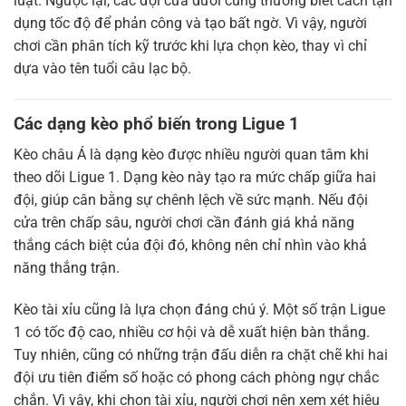
luật. Ngược lại, các đội cửa dưới cũng thường biết cách tận
dụng tốc độ để phản công và tạo bất ngờ. Vì vậy, người
chơi cần phân tích kỹ trước khi lựa chọn kèo, thay vì chỉ
dựa vào tên tuổi câu lạc bộ.
Các dạng kèo phổ biến trong Ligue 1
Kèo châu Á là dạng kèo được nhiều người quan tâm khi
theo dõi Ligue 1. Dạng kèo này tạo ra mức chấp giữa hai
đội, giúp cân bằng sự chênh lệch về sức mạnh. Nếu đội
cửa trên chấp sâu, người chơi cần đánh giá khả năng
thắng cách biệt của đội đó, không nên chỉ nhìn vào khả
năng thắng trận.
Kèo tài xỉu cũng là lựa chọn đáng chú ý. Một số trận Ligue
1 có tốc độ cao, nhiều cơ hội và dễ xuất hiện bàn thắng.
Tuy nhiên, cũng có những trận đấu diễn ra chặt chẽ khi hai
đội ưu tiên điểm số hoặc có phong cách phòng ngự chắc
chắn. Vì vậy, khi chọn tài xỉu, người chơi nên xem xét hiệu