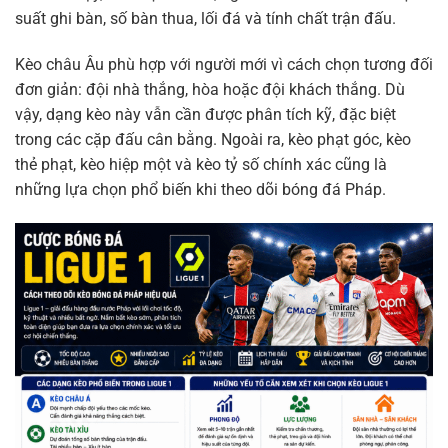
suất ghi bàn, số bàn thua, lối đá và tính chất trận đấu.
Kèo châu Âu phù hợp với người mới vì cách chọn tương đối
đơn giản: đội nhà thắng, hòa hoặc đội khách thắng. Dù
vậy, dạng kèo này vẫn cần được phân tích kỹ, đặc biệt
trong các cặp đấu cân bằng. Ngoài ra, kèo phạt góc, kèo
thẻ phạt, kèo hiệp một và kèo tỷ số chính xác cũng là
những lựa chọn phổ biến khi theo dõi bóng đá Pháp.