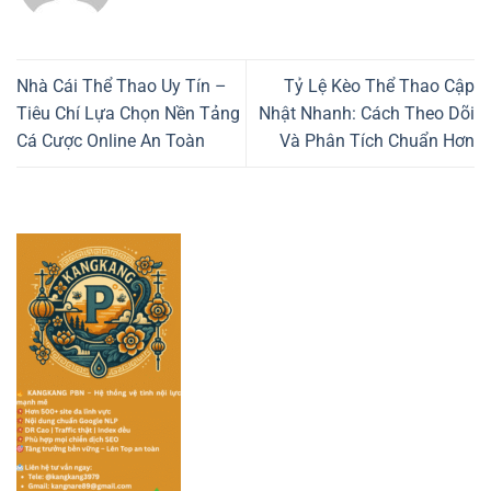
Nhà Cái Thể Thao Uy Tín –
Tỷ Lệ Kèo Thể Thao Cập
Tiêu Chí Lựa Chọn Nền Tảng
Nhật Nhanh: Cách Theo Dõi
Cá Cược Online An Toàn
Và Phân Tích Chuẩn Hơn