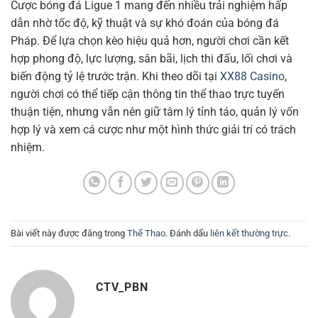
Cược bóng đá Ligue 1 mang đến nhiều trải nghiệm hấp
dẫn nhờ tốc độ, kỹ thuật và sự khó đoán của bóng đá
Pháp. Để lựa chọn kèo hiệu quả hơn, người chơi cần kết
hợp phong độ, lực lượng, sân bãi, lịch thi đấu, lối chơi và
biến động tỷ lệ trước trận. Khi theo dõi tại
XX88 Casino
,
người chơi có thể tiếp cận thông tin thể thao trực tuyến
thuận tiện, nhưng vẫn nên giữ tâm lý tỉnh táo, quản lý vốn
hợp lý và xem cá cược như một hình thức giải trí có trách
nhiệm.
Bài viết này được đăng trong
Thể Thao
. Đánh dấu
liên kết thường trực
.
CTV_PBN