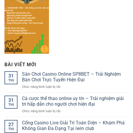
BÀI VIẾT MỚI
Sân Chơi Casino Online SP8BET – Trải Nghiệm
31
Bàn Chơi Trực Tuyến Hiện Đại
Th5
ở
Chức năng bình luận bị tắt
Sân
Chơi
Cá cược thể thao online uy tín – Trải nghiệm giải
31
Casino
trí hấp dẫn cho người chơi hiện đại
Th5
Online
ở
Chức năng bình luận bị tắt
SP8BET
Cá
–
cược
Cổng Casino Live Giải Trí Toàn Diện – Khám Phá
Trải
27
thể
Nghiệm
Không Gian Đa Dạng Tại iwin club
Th5
thao
Bàn