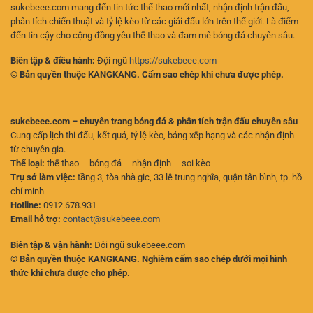
sukebeee.com mang đến tin tức thể thao mới nhất, nhận định trận đấu,
phân tích chiến thuật và tỷ lệ kèo từ các giải đấu lớn trên thế giới. Là điểm
đến tin cậy cho cộng đồng yêu thể thao và đam mê bóng đá chuyên sâu.
Biên tập & điều hành:
Đội ngũ
https://sukebeee.com
© Bản quyền thuộc KANGKANG. Cấm sao chép khi chưa được phép.
sukebeee.com – chuyên trang bóng đá & phân tích trận đấu chuyên sâu
Cung cấp lịch thi đấu, kết quả, tỷ lệ kèo, bảng xếp hạng và các nhận định
từ chuyên gia.
Thể loại:
thể thao – bóng đá – nhận định – soi kèo
Trụ sở làm việc:
tầng 3, tòa nhà gic, 33 lê trung nghĩa, quận tân bình, tp. hồ
chí minh
Hotline:
0912.678.931
Email hỗ trợ:
contact@sukebeee.com
Biên tập & vận hành:
Đội ngũ sukebeee.com
© Bản quyền thuộc KANGKANG. Nghiêm cấm sao chép dưới mọi hình
thức khi chưa được cho phép.