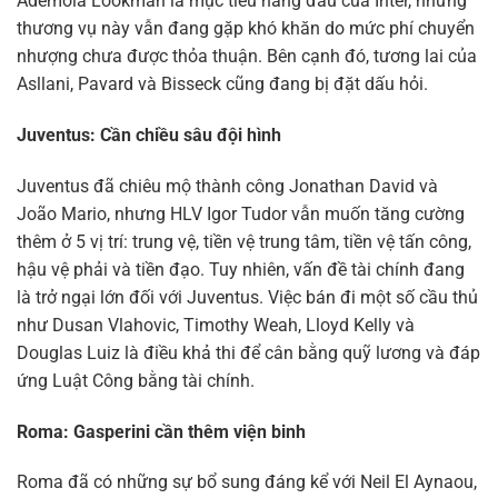
Ademola Lookman là mục tiêu hàng đầu của Inter, nhưng
thương vụ này vẫn đang gặp khó khăn do mức phí chuyển
nhượng chưa được thỏa thuận. Bên cạnh đó, tương lai của
Asllani, Pavard và Bisseck cũng đang bị đặt dấu hỏi.
Juventus: Cần chiều sâu đội hình
Juventus đã chiêu mộ thành công Jonathan David và
João Mario, nhưng HLV Igor Tudor vẫn muốn tăng cường
thêm ở 5 vị trí: trung vệ, tiền vệ trung tâm, tiền vệ tấn công,
hậu vệ phải và tiền đạo. Tuy nhiên, vấn đề tài chính đang
là trở ngại lớn đối với Juventus. Việc bán đi một số cầu thủ
như Dusan Vlahovic, Timothy Weah, Lloyd Kelly và
Douglas Luiz là điều khả thi để cân bằng quỹ lương và đáp
ứng Luật Công bằng tài chính.
Roma: Gasperini cần thêm viện binh
Roma đã có những sự bổ sung đáng kể với Neil El Aynaou,