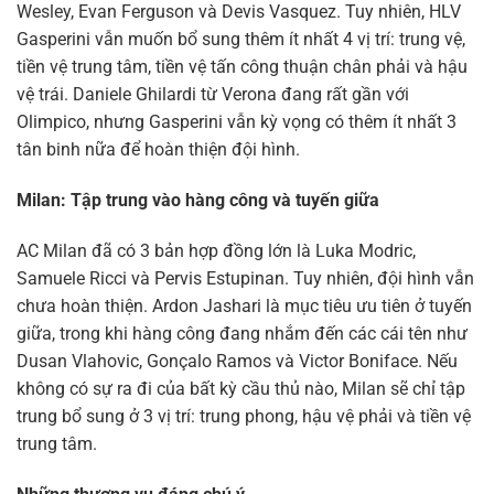
Wesley, Evan Ferguson và Devis Vasquez. Tuy nhiên, HLV
Gasperini vẫn muốn bổ sung thêm ít nhất 4 vị trí: trung vệ,
tiền vệ trung tâm, tiền vệ tấn công thuận chân phải và hậu
vệ trái. Daniele Ghilardi từ Verona đang rất gần với
Olimpico, nhưng Gasperini vẫn kỳ vọng có thêm ít nhất 3
tân binh nữa để hoàn thiện đội hình.
Milan: Tập trung vào hàng công và tuyến giữa
AC Milan đã có 3 bản hợp đồng lớn là Luka Modric,
Samuele Ricci và Pervis Estupinan. Tuy nhiên, đội hình vẫn
chưa hoàn thiện. Ardon Jashari là mục tiêu ưu tiên ở tuyến
giữa, trong khi hàng công đang nhắm đến các cái tên như
Dusan Vlahovic, Gonçalo Ramos và Victor Boniface. Nếu
không có sự ra đi của bất kỳ cầu thủ nào, Milan sẽ chỉ tập
trung bổ sung ở 3 vị trí: trung phong, hậu vệ phải và tiền vệ
trung tâm.