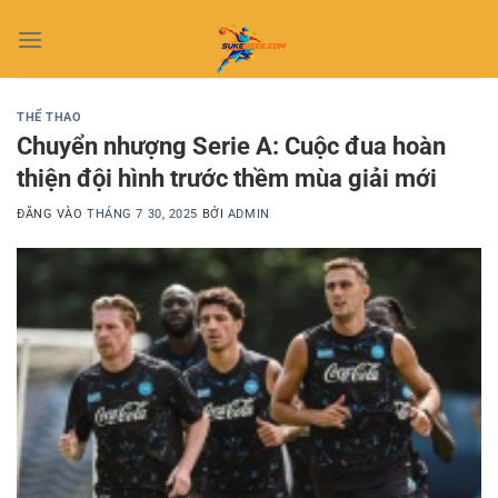
Bỏ
qua
nội
dung
THỂ THAO
Chuyển nhượng Serie A: Cuộc đua hoàn
thiện đội hình trước thềm mùa giải mới
ĐĂNG VÀO
THÁNG 7 30, 2025
BỞI
ADMIN