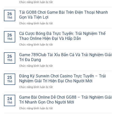
ở
Chức năng bình luận bị tắt
online
Chơi
Cổng
uy
Trực
Casino
Tải GO88 Chơi Game Bài Trên Điện Thoại Nhanh
tín
Tuyến
26
Live
–
Gọn Và Tiện Lợi
Hiện
Th5
Giải
Trải
Đại
ở
Chức năng bình luận bị tắt
Trí
nghiệm
Tải
Toàn
giải
GO88
Cá Cược Bóng Đá Trực Tuyến: Trải Nghiệm Thể
Diện
trí
26
Chơi
–
Thao Online Hiện Đại Và Hấp Dẫn
hấp
Th5
Game
Khám
dẫn
ở
Chức năng bình luận bị tắt
Bài
Phá
cho
Cá
Trên
Không
người
Cược
Game 789Club Tài Xỉu Bắn Cá Và Trải Nghiệm Giải
Điện
Gian
26
chơi
Bóng
Thoại
Trí Đa Dạng
Đa
hiện
Th5
Đá
Nhanh
Dạng
đại
ở
Chức năng bình luận bị tắt
Trực
Gọn
Tại
Game
Tuyến:
Và
iwin
789Club
Đăng Ký Sunwin Chơi Casino Trực Tuyến – Trải
Trải
Tiện
25
club
Tài
Nghiệm
Nghiệm Giải Trí Hiện Đại Cho Người Mới
Lợi
Th5
Xỉu
Thể
ở
Chức năng bình luận bị tắt
Bắn
Thao
Đăng
Cá
Online
Ký
Game Bài Online Dễ Chơi GG88 – Trải Nghiệm Giải
Và
Hiện
24
Sunwin
Trải
Trí Nhanh Gọn Cho Người Mới
Đại
Th5
Chơi
Nghiệm
Và
ở
Chức năng bình luận bị tắt
Casino
Giải
Hấp
Game
Trực
Trí
Dẫn