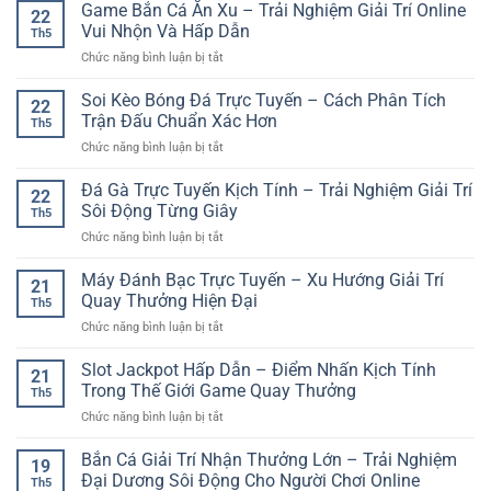
Bài
Game Bắn Cá Ăn Xu – Trải Nghiệm Giải Trí Online
Tuyến
Đa
22
Online
–
Vui Nhộn Và Hấp Dẫn
Dạng
Th5
Dễ
Trải
ở
Chức năng bình luận bị tắt
Chơi
Nghiệm
Game
GG88
Giải
Bắn
Soi Kèo Bóng Đá Trực Tuyến – Cách Phân Tích
–
Trí
22
Cá
Trải
Trận Đấu Chuẩn Xác Hơn
Hiện
Th5
Ăn
Nghiệm
Đại
ở
Chức năng bình luận bị tắt
Xu
Giải
Cho
Soi
–
Trí
Người
Kèo
Đá Gà Trực Tuyến Kịch Tính – Trải Nghiệm Giải Trí
Trải
Nhanh
22
Mới
Bóng
Nghiệm
Sôi Động Từng Giây
Gọn
Th5
Đá
Giải
Cho
ở
Chức năng bình luận bị tắt
Trực
Trí
Người
Đá
Tuyến
Online
Mới
Gà
Máy Đánh Bạc Trực Tuyến – Xu Hướng Giải Trí
–
Vui
21
Trực
Cách
Quay Thưởng Hiện Đại
Nhộn
Th5
Tuyến
Phân
Và
ở
Chức năng bình luận bị tắt
Kịch
Tích
Hấp
Máy
Tính
Trận
Dẫn
Đánh
Slot Jackpot Hấp Dẫn – Điểm Nhấn Kịch Tính
–
Đấu
21
Bạc
Trải
Trong Thế Giới Game Quay Thưởng
Chuẩn
Th5
Trực
Nghiệm
Xác
ở
Chức năng bình luận bị tắt
Tuyến
Giải
Hơn
Slot
–
Trí
Jackpot
Bắn Cá Giải Trí Nhận Thưởng Lớn – Trải Nghiệm
Xu
Sôi
19
Hấp
Hướng
Đại Dương Sôi Động Cho Người Chơi Online
Động
Th5
Dẫn