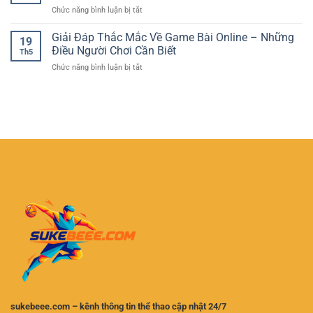
Giải
Từng
ở
Chức năng bình luận bị tắt
–
Trí
Giây
Bắn
Điểm
Quay
Cá
Giải Đáp Thắc Mắc Về Game Bài Online – Những
Nhấn
Thưởng
19
Giải
Kịch
Điều Người Chơi Cần Biết
Hiện
Th5
Trí
Tính
Đại
ở
Chức năng bình luận bị tắt
Nhận
Trong
Giải
Thưởng
Thế
Đáp
Lớn
Giới
Thắc
–
Game
Mắc
Trải
Quay
Về
Nghiệm
Thưởng
Game
Đại
Bài
Dương
Online
Sôi
–
Động
Những
Cho
Điều
Người
Người
Chơi
Chơi
Online
Cần
Biết
sukebeee.com – kênh thông tin thể thao cập nhật 24/7