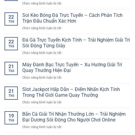
ở
Chức năng bình luận bị tắt
Chơi
Nghiệm
Game
GG88
Giải
Bắn
Soi Kèo Bóng Đá Trực Tuyến – Cách Phân Tích
–
Trí
22
Cá
Trải
Trận Đấu Chuẩn Xác Hơn
Hiện
Th5
Ăn
Nghiệm
Đại
ở
Chức năng bình luận bị tắt
Xu
Giải
Cho
Soi
–
Trí
Người
Kèo
Đá Gà Trực Tuyến Kịch Tính – Trải Nghiệm Giải Trí
Trải
Nhanh
22
Mới
Bóng
Nghiệm
Sôi Động Từng Giây
Gọn
Th5
Đá
Giải
Cho
ở
Chức năng bình luận bị tắt
Trực
Trí
Người
Đá
Tuyến
Online
Mới
Gà
Máy Đánh Bạc Trực Tuyến – Xu Hướng Giải Trí
–
Vui
21
Trực
Cách
Quay Thưởng Hiện Đại
Nhộn
Th5
Tuyến
Phân
Và
ở
Chức năng bình luận bị tắt
Kịch
Tích
Hấp
Máy
Tính
Trận
Dẫn
Đánh
Slot Jackpot Hấp Dẫn – Điểm Nhấn Kịch Tính
–
Đấu
21
Bạc
Trải
Trong Thế Giới Game Quay Thưởng
Chuẩn
Th5
Trực
Nghiệm
Xác
ở
Chức năng bình luận bị tắt
Tuyến
Giải
Hơn
Slot
–
Trí
Jackpot
Bắn Cá Giải Trí Nhận Thưởng Lớn – Trải Nghiệm
Xu
Sôi
19
Hấp
Hướng
Đại Dương Sôi Động Cho Người Chơi Online
Động
Th5
Dẫn
Giải
Từng
ở
Chức năng bình luận bị tắt
–
Trí
Giây
Bắn
Điểm
Quay