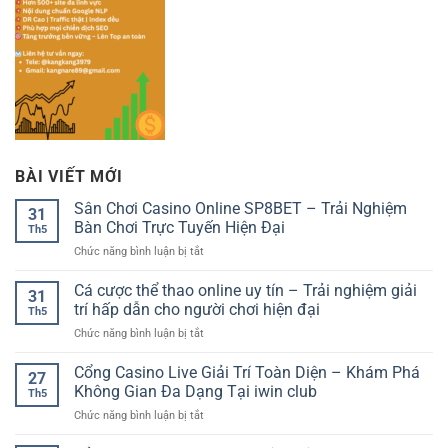
BÀI VIẾT MỚI
Sân Chơi Casino Online SP8BET – Trải Nghiệm
31
Bàn Chơi Trực Tuyến Hiện Đại
Th5
ở
Chức năng bình luận bị tắt
Sân
Chơi
Cá cược thể thao online uy tín – Trải nghiệm giải
31
Casino
trí hấp dẫn cho người chơi hiện đại
Th5
Online
ở
Chức năng bình luận bị tắt
SP8BET
Cá
–
cược
Cổng Casino Live Giải Trí Toàn Diện – Khám Phá
Trải
27
thể
Nghiệm
Không Gian Đa Dạng Tại iwin club
Th5
thao
Bàn
ở
Chức năng bình luận bị tắt
online
Chơi
Cổng
uy
Trực