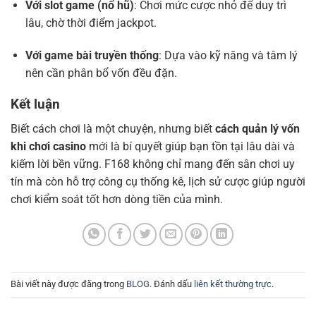
Với slot game (nổ hũ)
: Chơi mức cược nhỏ để duy trì
lâu, chờ thời điểm jackpot.
Với game bài truyền thống
: Dựa vào kỹ năng và tâm lý
nên cần phân bổ vốn đều đặn.
Kết luận
Biết cách chơi là một chuyện, nhưng biết
cách quản lý vốn
khi chơi casino
mới là bí quyết giúp bạn tồn tại lâu dài và
kiếm lời bền vững. F168 không chỉ mang đến sân chơi uy
tín mà còn hỗ trợ công cụ thống kê, lịch sử cược giúp người
chơi kiểm soát tốt hơn dòng tiền của mình.
Bài viết này được đăng trong
BLOG
. Đánh dấu
liên kết thường trực
.