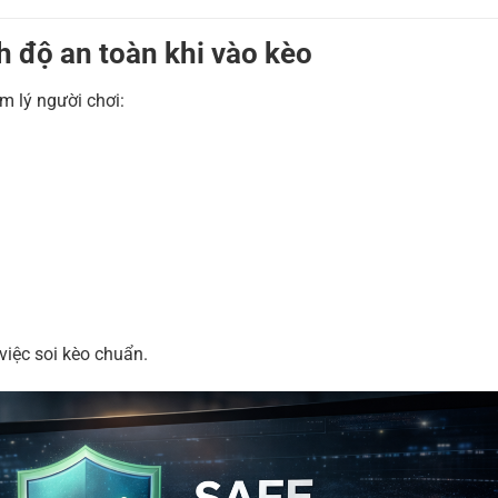
nh độ an toàn khi vào kèo
âm lý người chơi:
iệc soi kèo chuẩn.