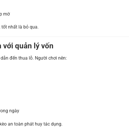
ập mờ
, tốt nhất là bỏ qua.
 với quản lý vốn
dẫn đến thua lỗ. Người chơi nên:
rong ngày
 kèo an toàn phát huy tác dụng.