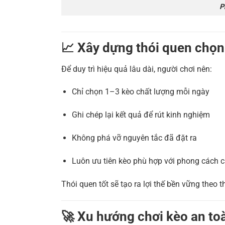
P
📈 Xây dựng thói quen chọn
Để duy trì hiệu quả lâu dài, người chơi nên:
Chỉ chọn 1–3 kèo chất lượng mỗi ngày
Ghi chép lại kết quả để rút kinh nghiệm
Không phá vỡ nguyên tắc đã đặt ra
Luôn ưu tiên kèo phù hợp với phong cách 
Thói quen tốt sẽ tạo ra lợi thế bền vững theo t
🚀 Xu hướng chơi kèo an toà