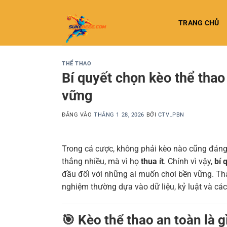
Bỏ
qua
TRANG CHỦ
nội
dung
THỂ THAO
Bí quyết chọn kèo thể thao
vững
ĐĂNG VÀO
THÁNG 1 28, 2026
BỞI
CTV_PBN
Trong cá cược, không phải kèo nào cũng đáng đ
thắng nhiều, mà vì họ
thua ít
. Chính vì vậy,
bí 
đầu đối với những ai muốn chơi bền vững. Thay
nghiệm thường dựa vào dữ liệu, kỷ luật và cá
🎯 Kèo thể thao an toàn là g