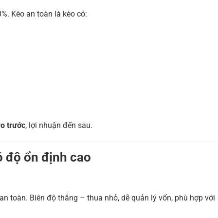
%. Kèo an toàn là kèo có:
ro trước
, lợi nhuận đến sau.
ó độ ổn định cao
an toàn. Biên độ thắng – thua nhỏ, dễ quản lý vốn, phù hợp với