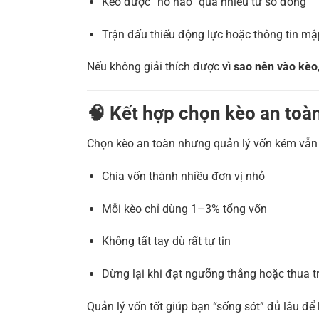
Kèo được “hô hào” quá nhiều từ số đông
Trận đấu thiếu động lực hoặc thông tin m
Nếu không giải thích được
vì sao nên vào kèo
🧠 Kết hợp chọn kèo an toàn
Chọn kèo an toàn nhưng quản lý vốn kém vẫn 
Chia vốn thành nhiều đơn vị nhỏ
Mỗi kèo chỉ dùng 1–3% tổng vốn
Không tất tay dù rất tự tin
Dừng lại khi đạt ngưỡng thắng hoặc thua t
Quản lý vốn tốt giúp bạn “sống sót” đủ lâu để