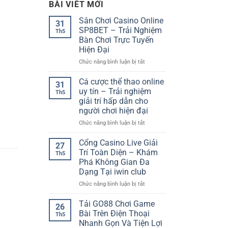
BÀI VIẾT MỚI
Sân Chơi Casino Online
31
SP8BET – Trải Nghiệm
Th5
Bàn Chơi Trực Tuyến
Hiện Đại
ở
Chức năng bình luận bị tắt
Sân
Chơi
Cá cược thể thao online
31
Casino
uy tín – Trải nghiệm
Th5
Online
giải trí hấp dẫn cho
SP8BET
người chơi hiện đại
–
Trải
ở
Chức năng bình luận bị tắt
Nghiệm
Cá
Bàn
cược
Cổng Casino Live Giải
27
Chơi
thể
Trí Toàn Diện – Khám
Th5
Trực
thao
Phá Không Gian Đa
Tuyến
online
Dạng Tại iwin club
Hiện
uy
Đại
tín
ở
Chức năng bình luận bị tắt
–
Cổng
Trải
Casino
Tải GO88 Chơi Game
26
nghiệm
Live
Bài Trên Điện Thoại
Th5
giải
Giải
Nhanh Gọn Và Tiện Lợi
trí
Trí