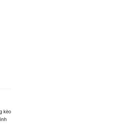
ng kèo
rình