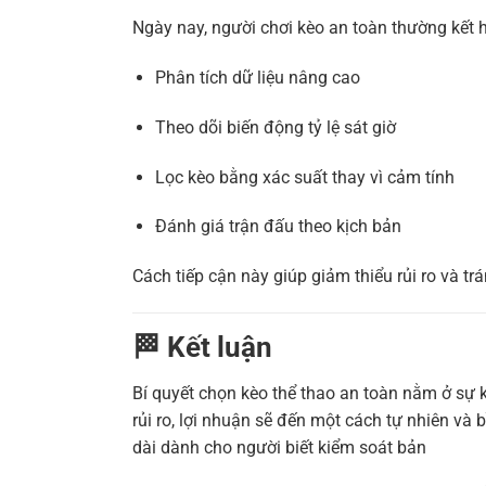
Ngày nay, người chơi kèo an toàn thường kết 
Phân tích dữ liệu nâng cao
Theo dõi biến động tỷ lệ sát giờ
Lọc kèo bằng xác suất thay vì cảm tính
Đánh giá trận đấu theo kịch bản
Cách tiếp cận này giúp giảm thiểu rủi ro và tr
🏁 Kết luận
Bí quyết chọn kèo thể thao an toàn nằm ở sự k
rủi ro, lợi nhuận sẽ đến một cách tự nhiên và
dài dành cho người biết kiểm soát bản