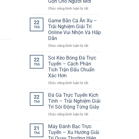
Gọn Cho Người Mới
Dạng
Trực
Tuyến
ở
Chức năng bình luận bị tắt
–
Game
Trải
Bài
Game Bắn Cá Ăn Xu –
22
Nghiệm
Online
Trải Nghiệm Giải Trí
Th5
Giải
Dễ
Online Vui Nhộn Và Hấp
Trí
Chơi
Dẫn
Hiện
GG88
Đại
–
ở
Chức năng bình luận bị tắt
Cho
Trải
Game
Người
Nghiệm
Bắn
Soi Kèo Bóng Đá Trực
22
Mới
Giải
Cá
Tuyến – Cách Phân
Th5
Trí
Ăn
Tích Trận Đấu Chuẩn
Nhanh
Xu
Xác Hơn
Gọn
–
Cho
Trải
ở
Chức năng bình luận bị tắt
Người
Nghiệm
Soi
Mới
Giải
Kèo
Đá Gà Trực Tuyến Kịch
22
Trí
Bóng
Tính – Trải Nghiệm Giải
Th5
Online
Đá
Trí Sôi Động Từng Giây
Vui
Trực
Nhộn
ở
Chức năng bình luận bị tắt
Tuyến
Và
Đá
–
Hấp
Gà
Cách
Máy Đánh Bạc Trực
21
Dẫn
Trực
Phân
Tuyến – Xu Hướng Giải
Th5
Tuyến
Tích
Trí Quay Thưởng Hiện