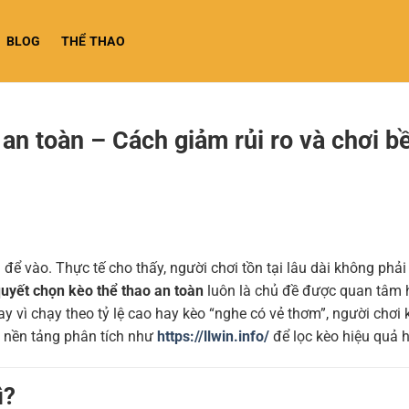
BLOG
THỂ THAO
 an toàn – Cách giảm rủi ro và chơi b
ể vào. Thực tế cho thấy, người chơi tồn tại lâu dài không phải 
quyết chọn kèo thể thao an toàn
luôn là chủ đề được quan tâm
 vì chạy theo tỷ lệ cao hay kèo “nghe có vẻ thơm”, người chơi 
c nền tảng phân tích như
https://llwin.info/
để lọc kèo hiệu quả 
ì?