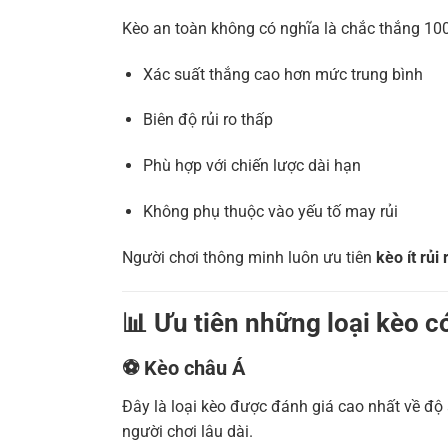
Kèo an toàn không có nghĩa là chắc thắng 100
Xác suất thắng cao hơn mức trung bình
Biên độ rủi ro thấp
Phù hợp với chiến lược dài hạn
Không phụ thuộc vào yếu tố may rủi
Người chơi thông minh luôn ưu tiên
kèo ít rủi 
📊 Ưu tiên những loại kèo c
⚽ Kèo châu Á
Đây là loại kèo được đánh giá cao nhất về độ 
người chơi lâu dài.