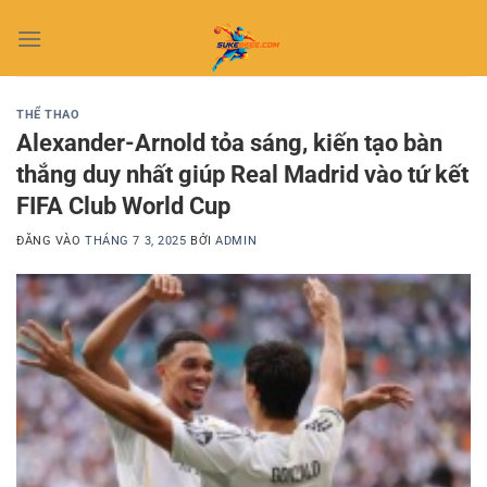
Bỏ
qua
nội
dung
THỂ THAO
Alexander-Arnold tỏa sáng, kiến tạo bàn
thắng duy nhất giúp Real Madrid vào tứ kết
FIFA Club World Cup
ĐĂNG VÀO
THÁNG 7 3, 2025
BỞI
ADMIN