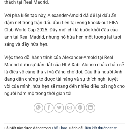
thách tại Real Madrid.
Với pha kiến tạo này, Alexander-Arnold đã để lại dấu ấn
đậm nét trong trận đấu đầu tiên tại vòng knock-out FIFA
Club World Cup 2025. Đây mới chỉ là bước khởi đầu của
anh tại Real Madrid, nhưng nó hứa hẹn một tương lai tươi
sáng và đầy hứa hẹn.
Việc theo dõi hành trình của Alexander-Arnold tại Real
Madrid dưới sự dẫn dắt của HLV Xabi Alonso chắc chắn sẽ
là điều vô cùng thú vị và đáng chờ đợi. Cầu thủ người Anh
đang dần chứng tỏ được tài năng và sự thích nghi tuyệt
vời của mình, hứa hẹn sẽ mang đến nhiều điều bất ngờ cho
người hâm mộ trong thời gian tới.
Bài viết này được đăng trong
Thể Thao
. Đánh dấu
liên kết thường trực
.